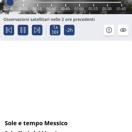
23:45
00:00
00:15
00:30
00:45
01:00
01:15
01:30
01:45
Osservazioni satellitari nelle 2 ore precedenti
1x
-2h
Sole e tempo Messico