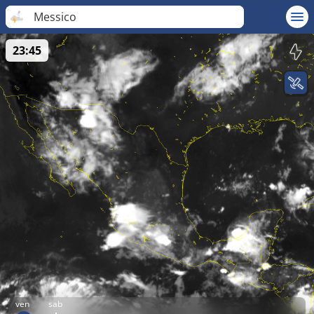
Messico
23:45
ven
sab