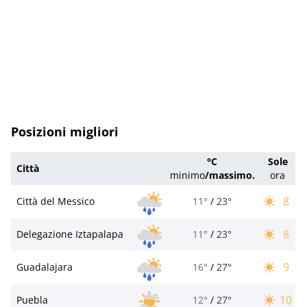
Posizioni migliori
°C
Sole
Città
minimo
/
massimo.
ora
8
Città del Messico
11°
/
23°
8
Delegazione Iztapalapa
11°
/
23°
9
Guadalajara
16°
/
27°
10
Puebla
12°
/
27°