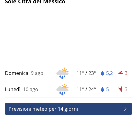
Sole Città del Messico
Domenica
9 ago
11°
/
23°
5,2
3
Lunedì
10 ago
11°
/
24°
5
3
Previsioni meteo per 14 giorni