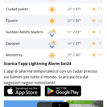
13
Ciudad Juárez
25°
/
37°
12
Tijuana
22°
/
26°
8
Gustavo Adolfo Madero
11°
/
23°
9
Zapopan
16°
/
27°
10
Monterrey
25°
/
36°
Scarica l'app Lightning Alarm Sat24
L'app di allarme temporalesco con un radar preciso
sui fulmini per tutto il mondo. Scaricala ora dal
negozio/i negozi sottostanti!