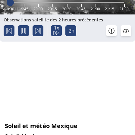
19:30
19:45
20:00
20:15
20:30
20:45
21:00
21:15
21:30
Observations satellite des 2 heures précédentes
1x
-2h
Soleil et météo Mexique