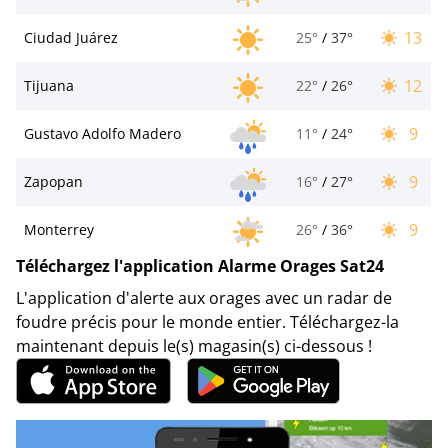
13
Ciudad Juárez
25°
/
37°
12
Tijuana
22°
/
26°
9
Gustavo Adolfo Madero
11°
/
24°
9
Zapopan
16°
/
27°
9
Monterrey
26°
/
36°
Téléchargez l'application Alarme Orages Sat24
L'application d'alerte aux orages avec un radar de
foudre précis pour le monde entier. Téléchargez-la
maintenant depuis le(s) magasin(s) ci-dessous !