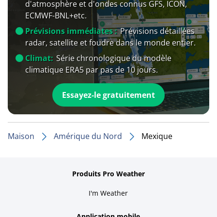
d'atmosphère et d'ondes connus GFS, ICON,
ECMWF-BNL+etc.
Prévisions immédiates :
Prévisions détaillées
radar, satellite et foudre dans le monde entier.
Climat:
Série chronologique du modèle
climatique ERA5 par pas de 10 jours.
Essayez-le gratuitement
Maison
Amérique du Nord
Mexique
Produits Pro Weather
I'm Weather
Application mobile