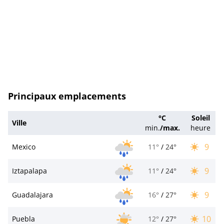
Principaux emplacements
°C
Soleil
Ville
min.
/
max.
heure
9
Mexico
11°
/
24°
9
Iztapalapa
11°
/
24°
9
Guadalajara
16°
/
27°
10
Puebla
12°
/
27°