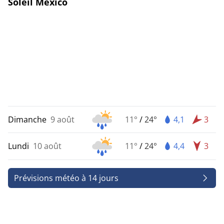
Soleil Mexico
Dimanche
9 août
11°
/
24°
4,1
3
Lundi
10 août
11°
/
24°
4,4
3
Prévisions météo à 14 jours