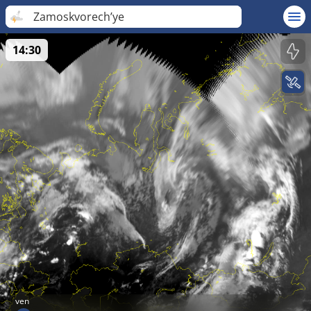
Zamoskvorech’ye
14:30
ven