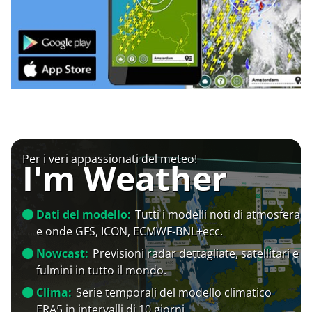
Per i veri appassionati del meteo!
I'm Weather
Dati del modello:
Tutti i modelli noti di atmosfera
e onde GFS, ICON, ECMWF-BNL+ecc.
Nowcast:
Previsioni radar dettagliate, satellitari e
fulmini in tutto il mondo.
Clima:
Serie temporali del modello climatico
ERA5 in intervalli di 10 giorni.