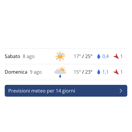
Sabato
8 ago
17°
/
25°
0,4
1
Domenica
9 ago
15°
/
23°
1,1
1
Previsioni meteo per 14 giorni