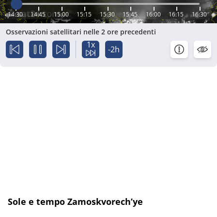
14:30
14:45
15:00
15:15
15:30
15:45
16:00
16:15
16:30
Osservazioni satellitari nelle 2 ore precedenti
1x
-2h
Sole e tempo Zamoskvorech’ye