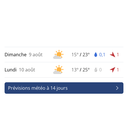
Dimanche
9 août
15°
/
23°
0,1
1
Lundi
10 août
13°
/
25°
0
1
Prévisions météo à 14 jours