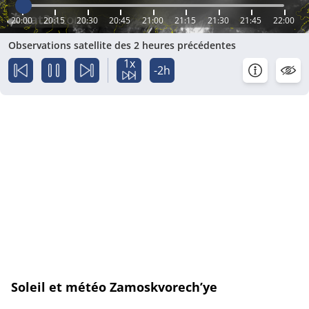
20:00
20:15
20:30
20:45
21:00
21:15
21:30
21:45
22:00
Observations satellite des 2 heures précédentes
1x
-2h
Soleil et météo Zamoskvorech’ye