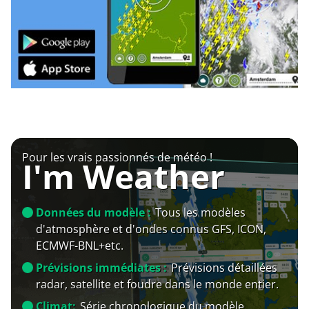
Pour les vrais passionnés de météo !
I'm Weather
Données du modèle :
Tous les modèles
d'atmosphère et d'ondes connus GFS, ICON,
ECMWF-BNL+etc.
Prévisions immédiates :
Prévisions détaillées
radar, satellite et foudre dans le monde entier.
Climat:
Série chronologique du modèle