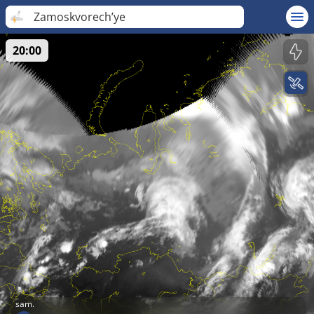
Zamoskvorech’ye
20:00
sam.