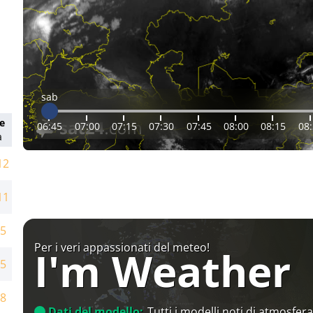
sab
e
06:45
07:00
07:15
07:30
07:45
08:00
08:15
08
a
12
11
5
Per i veri appassionati del meteo!
I'm Weather
5
8
Dati del modello:
Tutti i modelli noti di atmosfera