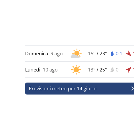
Domenica
9 ago
15°
/
23°
0,1
Lunedì
10 ago
13°
/
25°
0
Previsioni meteo per 14 giorni