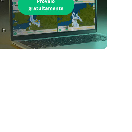
Provalo
gratuitamente
 in