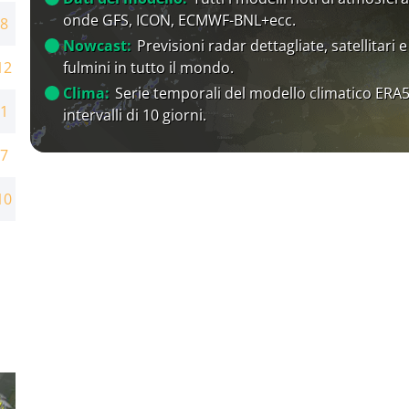
onde GFS, ICON, ECMWF-BNL+ecc.
8
Nowcast:
Previsioni radar dettagliate, satellitari e
fulmini in tutto il mondo.
12
Clima:
Serie temporali del modello climatico ERA5
1
intervalli di 10 giorni.
7
10