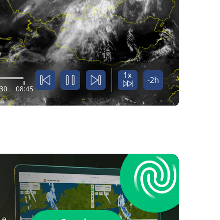
1x
-2h
:30
08:45
 e