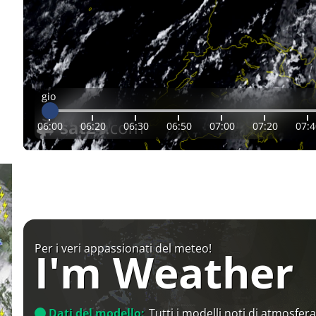
gio
06:00
06:20
06:30
06:50
07:00
07:20
07:4
Per i veri appassionati del meteo!
I'm Weather
Dati del modello:
Tutti i modelli noti di atmosfera