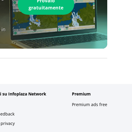
Provalo
gratuitamente
 in
i su Infoplaza Network
Premium
Premium ads free
eedback
 privacy