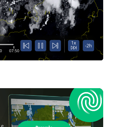
1x
-2h
0
07:50
 e