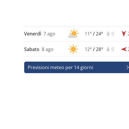
Venerdì
7 ago
11°
/
24°
0
Sabato
8 ago
12°
/
28°
0
Previsioni meteo per 14 giorni