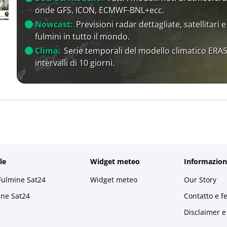
onde GFS, ICON, ECMWF-BNL+ecc.
Nowcast:
Previsioni radar dettagliate, satellitari e
fulmini in tutto il mondo.
Clima:
Serie temporali del modello climatico ERA5
intervalli di 10 giorni.
le
Widget meteo
Informazion
Fulmine Sat24
Widget meteo
Our Story
ine Sat24
Contatto e f
Disclaimer e