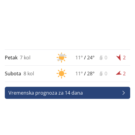
Petak
7 kol
11°
/
24°
0
2
Subota
8 kol
11°
/
28°
0
2
Vremenska prognoza za 14 dana