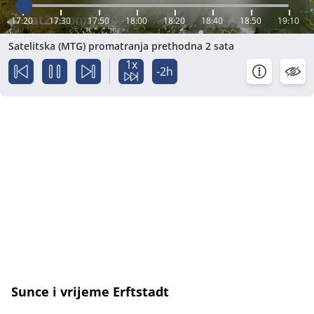
17:20
17:30
17:50
18:00
18:20
18:40
18:50
19:10
Satelitska (MTG) promatranja prethodna 2 sata
1x
-2h
Sunce i vrijeme Erftstadt