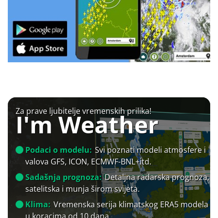
Za prave ljubitelje vremenskih prilika!
I'm Weather
Podaci o modelu:
Svi poznati modeli atmosfere i
valova GFS, ICON, ECMWF-BNL+itd.
Sadašnja prognoza:
Detaljna radarska prognoza,
satelitska i munja širom svijeta.
Klima:
Vremenska serija klimatskog ERA5 modela
u koracima od 10 dana.