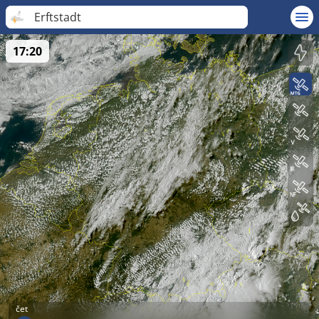
Erftstadt
17:20
čet