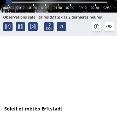
00:50
01:10
01:20
01:30
01:50
02:00
02:10
02:30
02:50
Observations satellitaires (MTG) des 2 dernières heures
1x
-2h
Soleil et météo Erftstadt