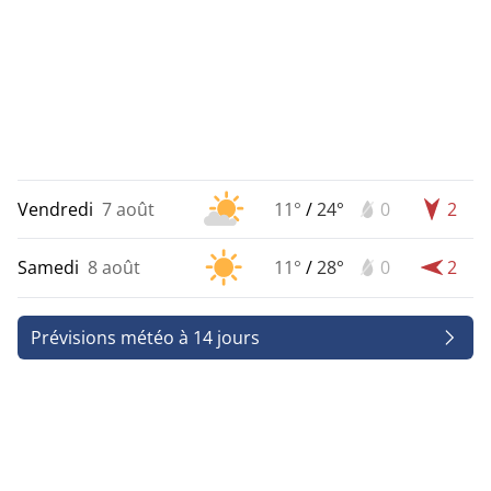
Vendredi
7 août
11°
/
24°
0
2
Samedi
8 août
11°
/
28°
0
2
Prévisions météo à 14 jours