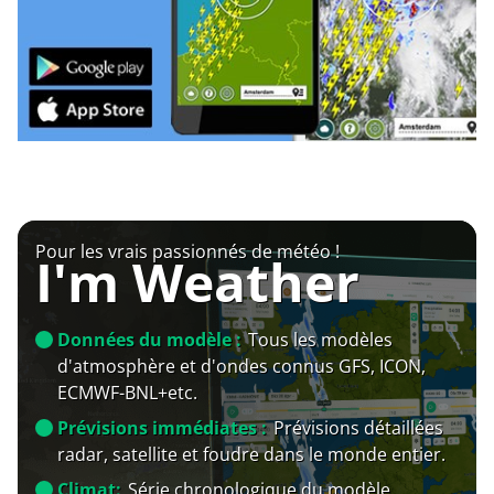
Pour les vrais passionnés de météo !
I'm Weather
Données du modèle :
Tous les modèles
d'atmosphère et d'ondes connus GFS, ICON,
ECMWF-BNL+etc.
Prévisions immédiates :
Prévisions détaillées
radar, satellite et foudre dans le monde entier.
Climat:
Série chronologique du modèle