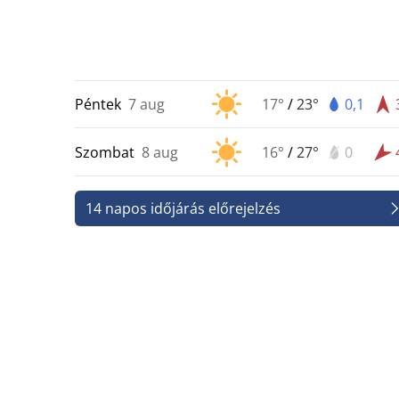
Péntek
7 aug
17°
/
23°
0,1
Szombat
8 aug
16°
/
27°
0
14 napos időjárás előrejelzés