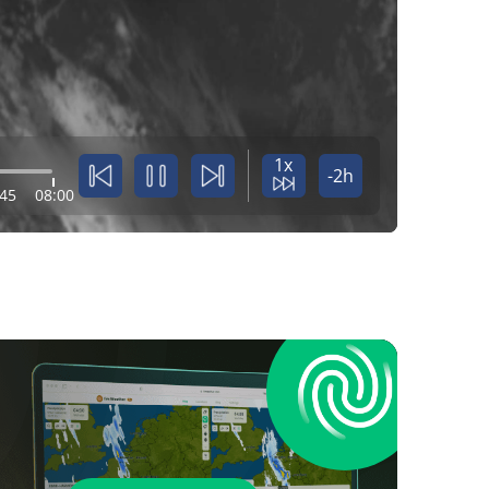
1x
-2h
:45
08:00