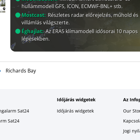
hullámmodell GFS, ICON, ECMWF-BNL+ stb.
Mostcast:
Részletes radar előrejelzés, műhold és
villámlás világszerte.
Éghajlat:
Az ERA5 klímamodell idősorai 10 napos
lépésekben.
Richards Bay
Időjárás widgetek
Az Info
ingalarm Sat24
Időjárás widgetek
Our Sto
larm Sat24
Kapcsola
Jogi nyi