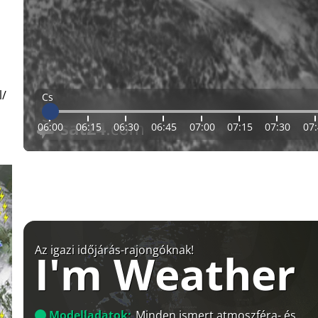
l/
Cs
06:00
06:15
06:30
06:45
07:00
07:15
07:30
07
Az igazi időjárás-rajongóknak!
I'm Weather
Modelladatok:
Minden ismert atmoszféra- és