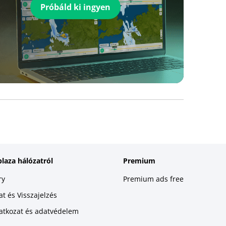
Próbáld ki ingyen
plaza hálózatról
Premium
ry
Premium ads free
t és Visszajelzés
latkozat és adatvédelem