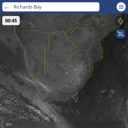
Richards Bay
00:45
jeu.