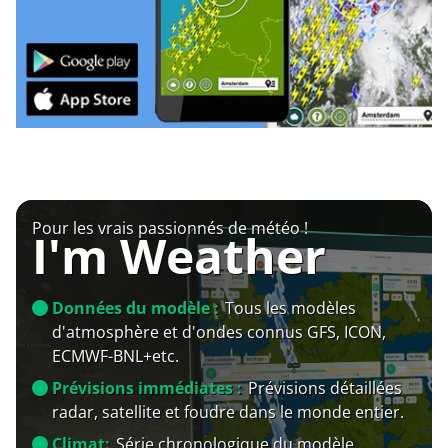
Pour les vrais passionnés de météo !
I'm Weather
Données du modèle :
Tous les modèles
d'atmosphère et d'ondes connus GFS, ICON,
ECMWF-BNL+etc.
Prévisions immédiates :
Prévisions détaillées
radar, satellite et foudre dans le monde entier.
Climat:
Série chronologique du modèle