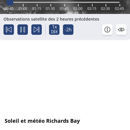
00:45
01:00
01:15
01:30
01:45
02:00
02:15
02:30
02:45
Observations satellite des 2 heures précédentes
1x
-2h
Soleil et météo Richards Bay