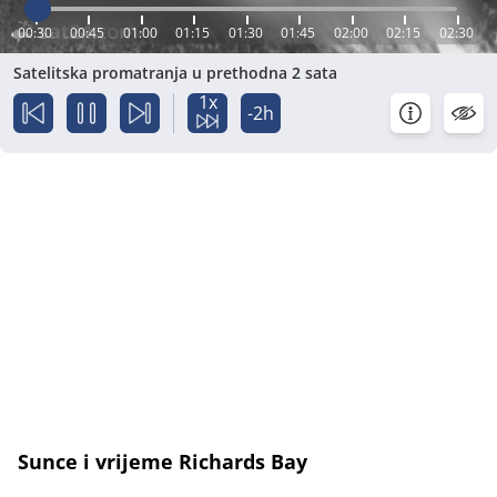
00:30
00:45
01:00
01:15
01:30
01:45
02:00
02:15
02:30
Satelitska promatranja u prethodna 2 sata
1x
-2h
Sunce i vrijeme Richards Bay