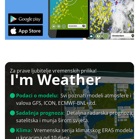
Za prave ljubitelje vremenskih prilika!
I'm Weather
Podaci o modelu:
Svi poznati modeli atmosfere i
valova GFS, ICON, ECMWF-BNL+itd.
Sadašnja prognoza:
Detaljna radarska prognoza,
satelitska i munja širom svijeta.
Klima:
Vremenska serija klimatskog ERA5 modela
u koracima od 10 dana.