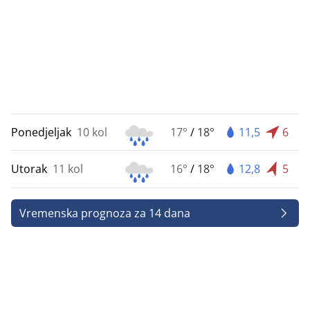
Ponedjeljak
10 kol
17°
/
18°
11,5
6
Utorak
11 kol
16°
/
18°
12,8
5
Vremenska prognoza za 14 dana