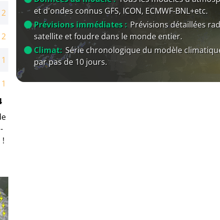
et d'ondes connus GFS, ICON, ECMWF-BNL+etc.
12
Prévisions immédiates :
Prévisions détaillées rad
satellite et foudre dans le monde entier.
12
Climat:
Série chronologique du modèle climatiqu
11
par pas de 10 jours.
11
4
de
-
 !