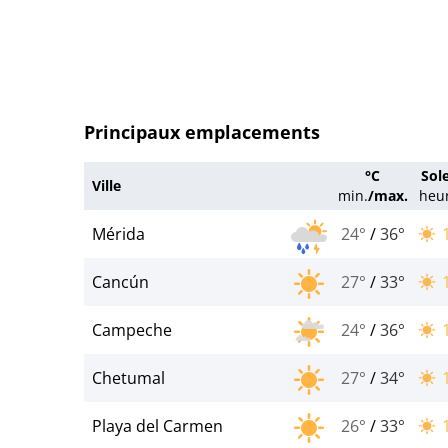
Principaux emplacements
°C
Sole
Ville
min.
/
max.
heu
Mérida
24°
/
36°
Cancún
27°
/
33°
Campeche
24°
/
36°
Chetumal
27°
/
34°
Playa del Carmen
26°
/
33°