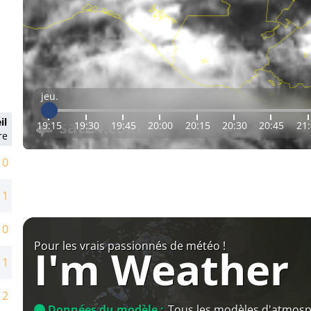
jeu.
il
19:15
19:30
19:45
20:00
20:15
20:30
20:45
21
re
10
11
10
Pour les vrais passionnés de météo !
I'm Weather
11
12
Données du modèle :
Tous les modèles d'atmos