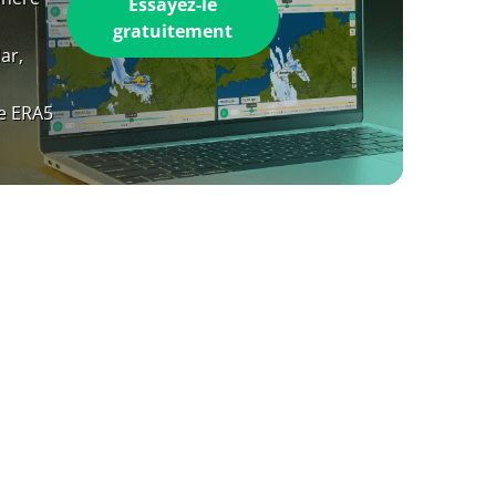
Essayez-le
gratuitement
ar,
e ERA5