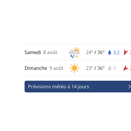
Samedi
8 août
24°
/
36°
3,2
Dimanche
9 août
23°
/
36°
0
Prévisions météo à 14 jours