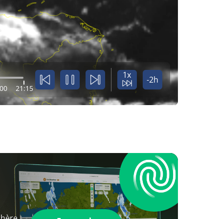
1x
-2h
:00
21:15
phère