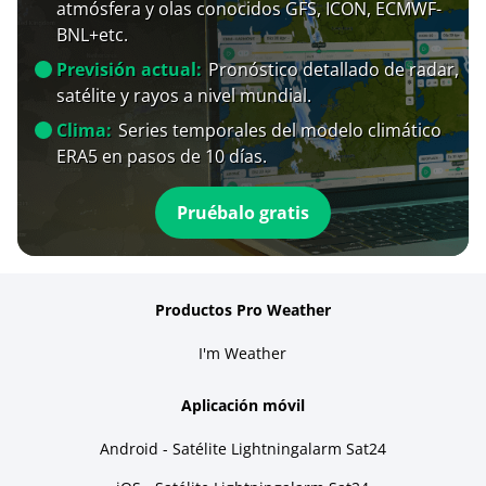
atmósfera y olas conocidos GFS, ICON, ECMWF-
BNL+etc.
Previsión actual:
Pronóstico detallado de radar,
satélite y rayos a nivel mundial.
Clima:
Series temporales del modelo climático
ERA5 en pasos de 10 días.
Pruébalo gratis
Productos Pro Weather
I'm Weather
Aplicación móvil
Android - Satélite Lightningalarm Sat24