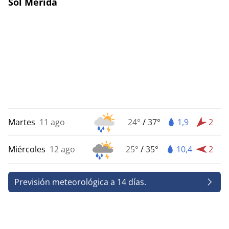
Sol Mérida
Martes
11 ago
24°
/
37°
1,9
2
Miércoles
12 ago
25°
/
35°
10,4
2
Previsión meteorológica a 14 días.