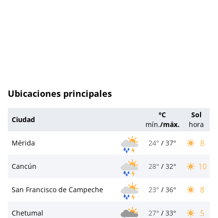
Ubicaciones principales
°C
Sol
Ciudad
mín.
/
máx.
hora
8
Mérida
24°
/
37°
10
Cancún
28°
/
32°
8
San Francisco de Campeche
23°
/
36°
5
Chetumal
27°
/
33°