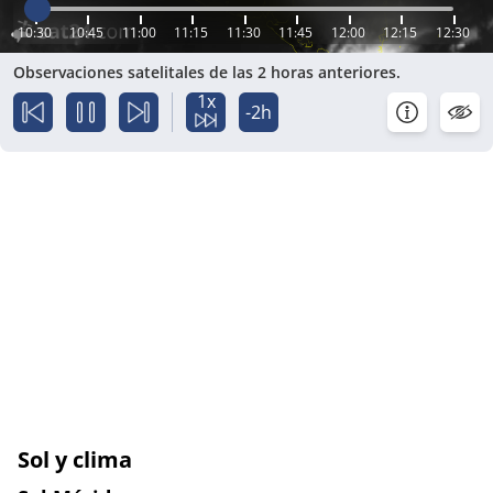
10:30
10:45
11:00
11:15
11:30
11:45
12:00
12:15
12:30
Observaciones satelitales de las 2 horas anteriores.
1x
-2h
Sol y clima