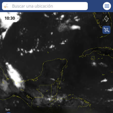
10:30
lun