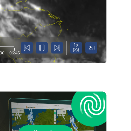
1x
-2st
:30
06:45