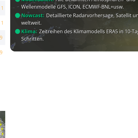
Wellenmodelle GFS, ICON, ECMWF-BNL+usw.
11
Nowcast:
Detaillierte Radarvorhersage, Satellit un
weltweit.
11
Klima:
Zeitreihen des Klimamodells ERA5 in 10-Ta
9
Schritten.
9