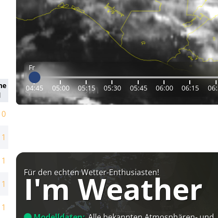
Fr
ne
04:45
05:00
05:15
05:30
05:45
06:00
06:15
06
d
10
11
11
Für den echten Wetter-Enthusiasten!
I'm Weather
11
11
Modelldaten:
Alle bekannten Atmosphären- und