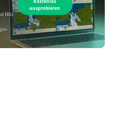
Kostenlos
ausprobieren
d Blitz
ges-