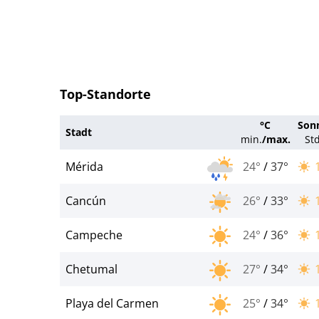
Top-Standorte
°C
Son
Stadt
min.
/
max.
St
Mérida
24°
/
37°
Cancún
26°
/
33°
Campeche
24°
/
36°
Chetumal
27°
/
34°
Playa del Carmen
25°
/
34°