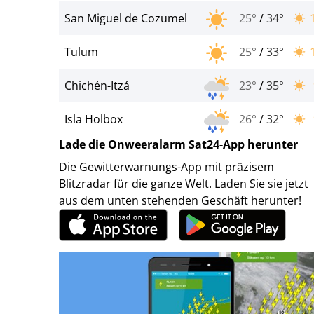
San Miguel de Cozumel
25°
/
34°
Tulum
25°
/
33°
Chichén-Itzá
23°
/
35°
Isla Holbox
26°
/
32°
Lade die Onweeralarm Sat24-App herunter
Die Gewitterwarnungs-App mit präzisem
Blitzradar für die ganze Welt. Laden Sie sie jetzt
aus dem unten stehenden Geschäft herunter!