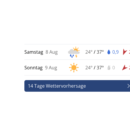
Samstag
8 Aug
24°
/
37°
0,9
Sonntag
9 Aug
24°
/
37°
0
14 Tage Wettervorhersage