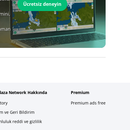
Ücretsiz deneyin
mini,
zaman
plaza Network Hakkında
Premium
tory
Premium ads free
im ve Geri Bildirim
luluk reddi ve gizlilik