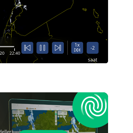
1x
-2
:20
22:40
saat
elleri