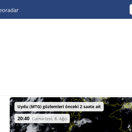
eoradar
Uydu (MTG) gözlemleri önceki 2 saate ait
20:40
Cumartesi, 8. Ağu