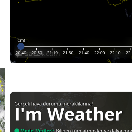
Cmt
20:40
20:50
21:10
21:30
21:40
22:00
22:10
22
Gerçek hava durumu meraklılarına!
I'm Weather
Model Verileri:
Bilinen tüm atmosfer ve dalga mod