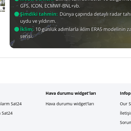
GFS, ICON, ECMWF-BNL+vb.
Şimdiki tahmin:
Dünya çapında detaylı radar tah
uydu ve yıldırım.
İklim:
10 günlük adımlarla iklim ERA5 modelinin 
serisi.
Hava durumu widget'ları
Info
alarm Sat24
Hava durumu widget'ları
Our S
m Sat24
İletiş
Sorum