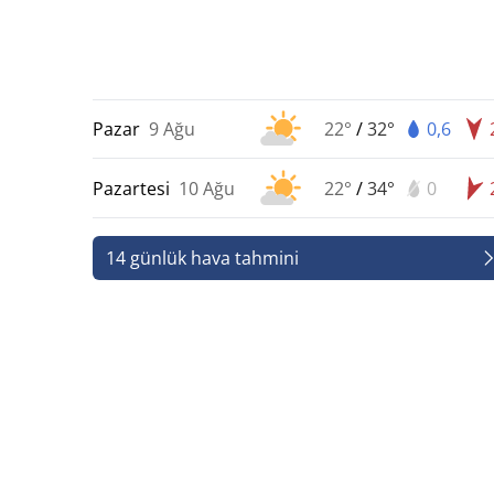
Pazar
9 Ağu
22°
/
32°
0,6
Pazartesi
10 Ağu
22°
/
34°
0
14 günlük hava tahmini