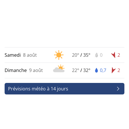
Samedi
8 août
20°
/
35°
0
2
Dimanche
9 août
22°
/
32°
0,7
2
Prévisions météo à 14 jours