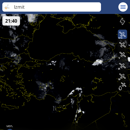
Izmit
21:40
ven.