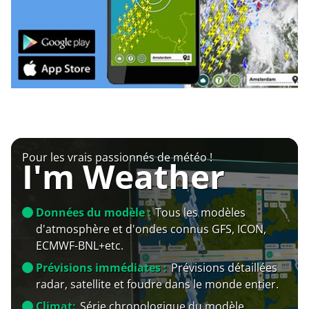
Pour les vrais passionnés de météo !
I'm Weather
Données du modèle :
Tous les modèles
d'atmosphère et d'ondes connus GFS, ICON,
ECMWF-BNL+etc.
Prévisions immédiates :
Prévisions détaillées
radar, satellite et foudre dans le monde entier.
Climat:
Série chronologique du modèle