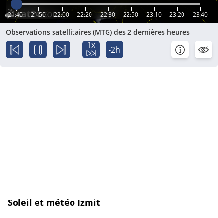
21:40
21:50
22:00
22:20
22:30
22:50
23:10
23:20
23:40
Observations satellitaires (MTG) des 2 dernières heures
1x
-2h
Soleil et météo Izmit