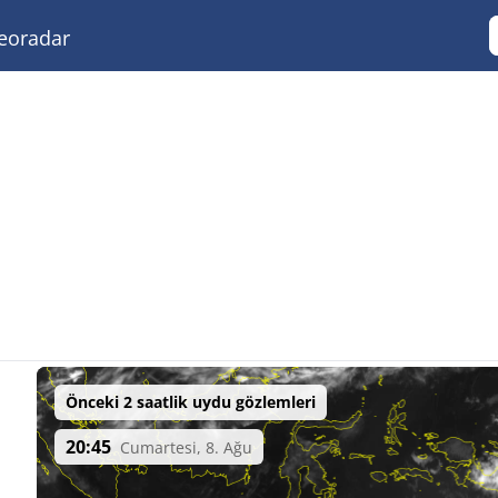
eoradar
Önceki 2 saatlik uydu gözlemleri
20:45
Cumartesi, 8. Ağu