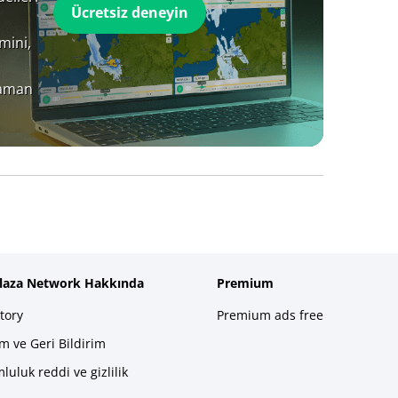
Ücretsiz deneyin
mini,
zaman
plaza Network Hakkında
Premium
tory
Premium ads free
im ve Geri Bildirim
luluk reddi ve gizlilik