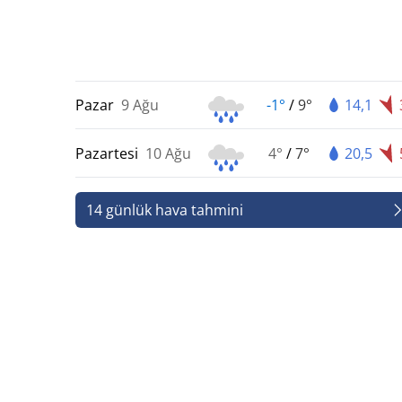
Pazar
9 Ağu
-1°
/
9°
14,1
Pazartesi
10 Ağu
4°
/
7°
20,5
14 günlük hava tahmini