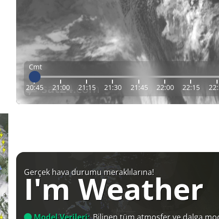
Cmt
20:45
21:00
21:15
21:30
21:45
22:00
22:15
22
Gerçek hava durumu meraklılarına!
I'm Weather
Model Verileri:
Bilinen tüm atmosfer ve dalga mod