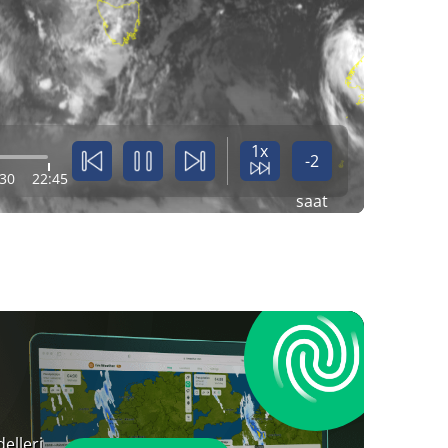
1x
-2
:30
22:45
saat
elleri