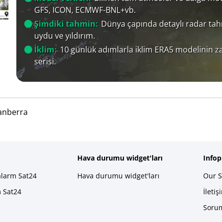
GFS, ICON, ECMWF-BNL+vb.
Şimdiki tahmin:
Dünya çapında detaylı radar tah
uydu ve yıldırım.
İklim:
10 günlük adımlarla iklim ERA5 modelinin 
serisi.
anberra
Hava durumu widget'ları
Info
alarm Sat24
Hava durumu widget'ları
Our S
m Sat24
İletiş
Sorum