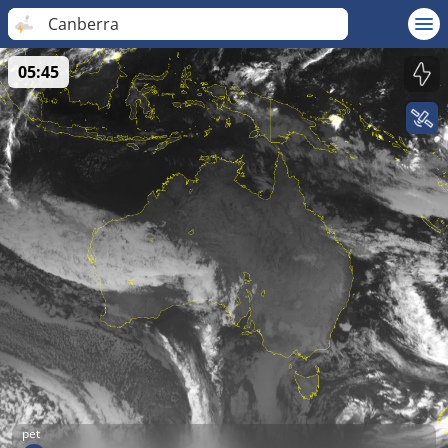
Canberra
05:45
pet