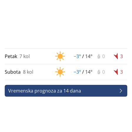
Petak
7 kol
−3°
/
14°
0
3
Subota
8 kol
−3°
/
14°
0
3
Vremenska prognoza za 14 dana