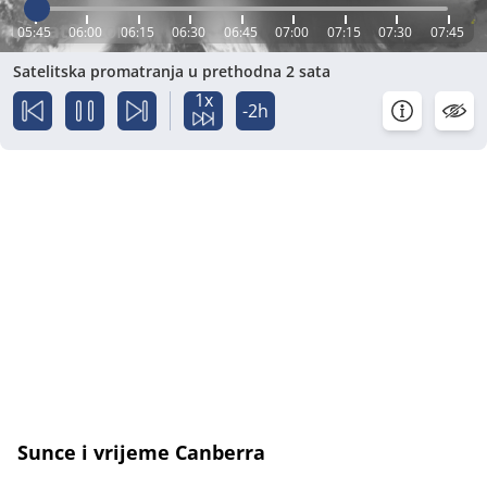
05:45
06:00
06:15
06:30
06:45
07:00
07:15
07:30
07:45
Satelitska promatranja u prethodna 2 sata
1x
-2h
Sunce i vrijeme Canberra