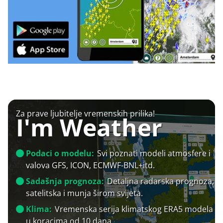
Za prave ljubitelje vremenskih prilika!
I'm Weather
Podaci o modelu:
Svi poznati modeli atmosfere i
valova GFS, ICON, ECMWF-BNL+itd.
Sadašnja prognoza:
Detaljna radarska prognoza,
satelitska i munja širom svijeta.
Klima:
Vremenska serija klimatskog ERA5 modela
u koracima od 10 dana.