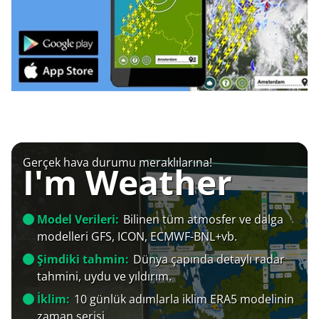
Gerçek hava durumu meraklılarına!
I'm Weather
Model Verileri:
Bilinen tüm atmosfer ve dalga
modelleri GFS, ICON, ECMWF-BNL+vb.
Şimdiki tahmin:
Dünya çapında detaylı radar
tahmini, uydu ve yıldırım.
İklim:
10 günlük adımlarla iklim ERA5 modelinin
zaman serisi.