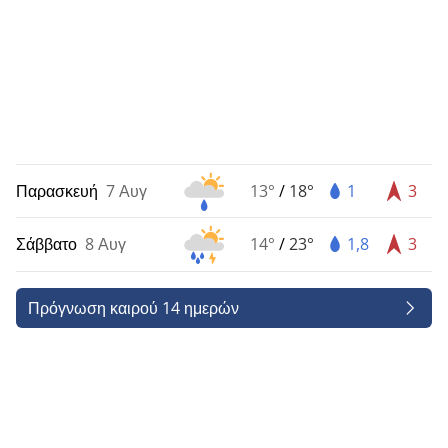
Παρασκευή
7 Αυγ
13°
/
18°
1
3
Σάββατο
8 Αυγ
14°
/
23°
1,8
3
Πρόγνωση καιρού 14 ημερών