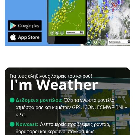
Για τους αληθινούς λάτρεις του καιρού!
I'm Weather
Δεδομένα μοντέλου:
Όλα τα γνωστά μοντέλα
ατμόσφαιρας και κυμάτων GFS, ICON, ECMWF-BNL+
κ.λπ.
Nowcast:
Λεπτομερείς προβλέψεις ραντάρ,
δορυφόροι και κεραυνοί παγκοσμίως.