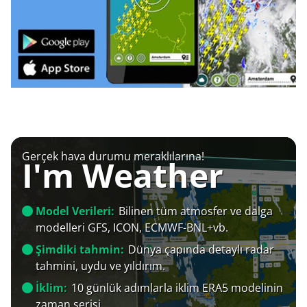
Gerçek hava durumu meraklılarına!
I'm Weather
Model Verileri:
Bilinen tüm atmosfer ve dalga
modelleri GFS, ICON, ECMWF-BNL+vb.
Şimdiki tahmin:
Dünya çapında detaylı radar
tahmini, uydu ve yıldırım.
İklim:
10 günlük adımlarla iklim ERA5 modelinin
zaman serisi.