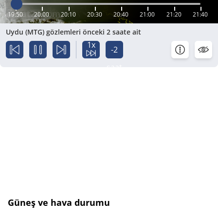
19:50
20:00
20:10
20:30
20:40
21:00
21:20
21:40
Uydu (MTG) gözlemleri önceki 2 saate ait
1x
-2
saat
Güneş ve hava durumu