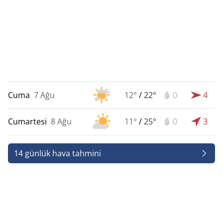
Cuma
7 Ağu
12°
/
22°
0
4
Cumartesi
8 Ağu
11°
/
25°
0
3
14 günlük hava tahmini