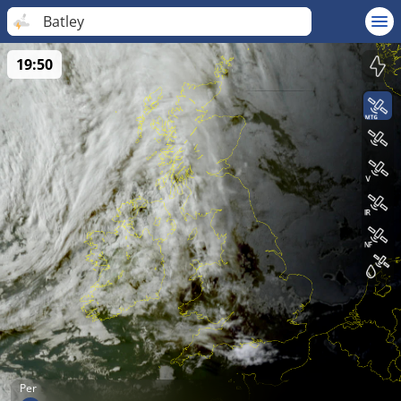
Batley
19:50
Per