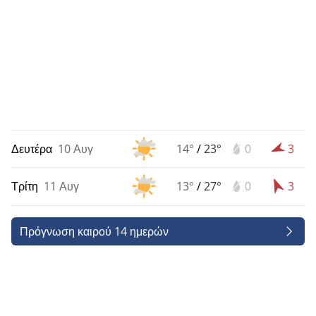
Δευτέρα
10 Αυγ
14°
/
23°
0
3
Τρίτη
11 Αυγ
13°
/
27°
0
3
Πρόγνωση καιρού 14 ημερών