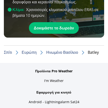
δορυφόροι και κεραυνοί παγκοσμίως.
Κλίμα:
Χρονοσειρές κλιματικού μοντέλου ERA5 σε
βήματα 10 ημερών.
Δοκιμάστε το δωρεάν
Σπίτι
Ευρώπη
Ηνωμένο Βασίλειο
Batley
Προϊόντα Pro Weather
I'm Weather
Εφαρμογή για κινητό
Android - Lightningalarm Sat24