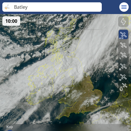
Batley
10:00
Κυρ