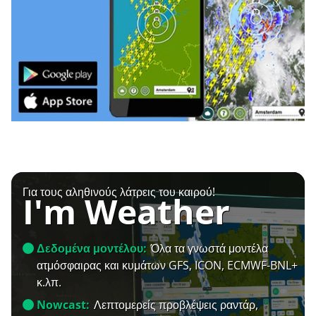
Για τους αληθινούς λάτρεις του καιρού!
I'm Weather
Δεδομένα μοντέλου:
Όλα τα γνωστά μοντέλα
ατμόσφαιρας και κυμάτων GFS, ICON, ECMWF-BNL+
κ.λπ.
Nowcast:
Λεπτομερείς προβλέψεις ραντάρ,