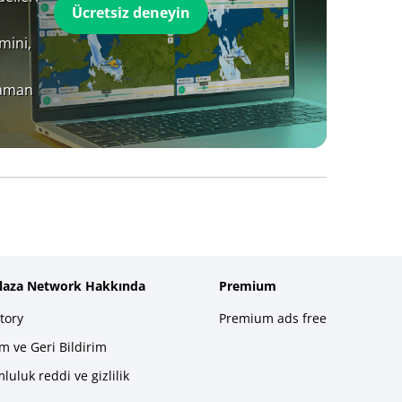
Ücretsiz deneyin
mini,
zaman
plaza Network Hakkında
Premium
tory
Premium ads free
im ve Geri Bildirim
luluk reddi ve gizlilik