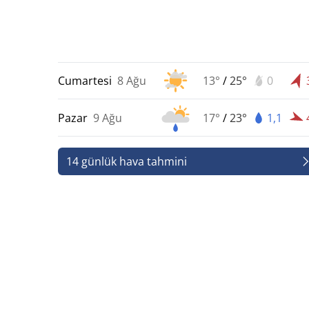
Cumartesi
8 Ağu
13°
/
25°
0
Pazar
9 Ağu
17°
/
23°
1,1
14 günlük hava tahmini