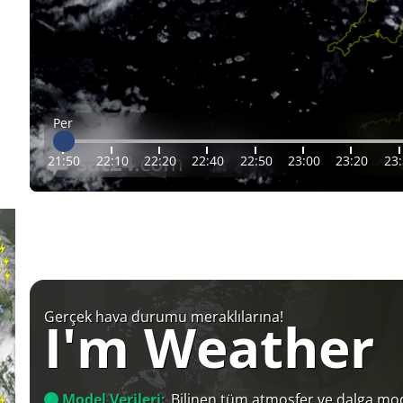
Per
21:50
22:10
22:20
22:40
22:50
23:00
23:20
23
Gerçek hava durumu meraklılarına!
I'm Weather
Model Verileri:
Bilinen tüm atmosfer ve dalga mod