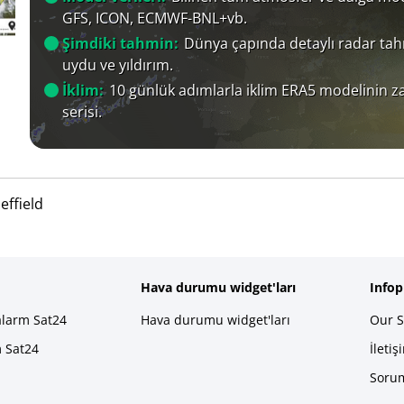
GFS, ICON, ECMWF-BNL+vb.
Şimdiki tahmin:
Dünya çapında detaylı radar tah
uydu ve yıldırım.
İklim:
10 günlük adımlarla iklim ERA5 modelinin 
serisi.
effield
Hava durumu widget'ları
Info
alarm Sat24
Hava durumu widget'ları
Our S
m Sat24
İletiş
Sorum