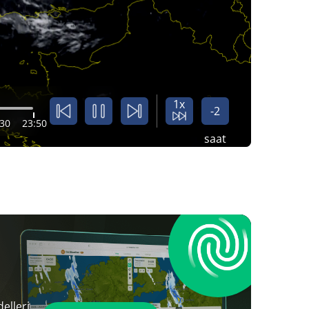
1x
-2
:30
23:50
saat
elleri