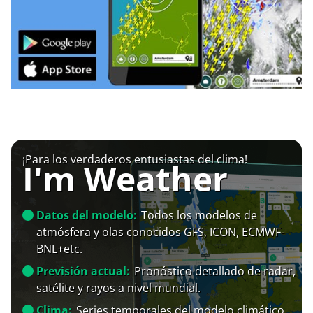
¡Para los verdaderos entusiastas del clima!
I'm Weather
Datos del modelo:
Todos los modelos de
atmósfera y olas conocidos GFS, ICON, ECMWF-
BNL+etc.
Previsión actual:
Pronóstico detallado de radar,
satélite y rayos a nivel mundial.
Clima:
Series temporales del modelo climático