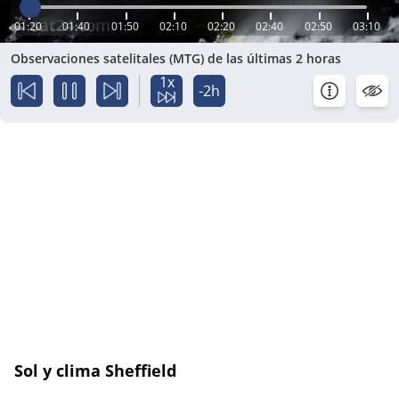
01:20
01:40
01:50
02:10
02:20
02:40
02:50
03:10
Observaciones satelitales (MTG) de las últimas 2 horas
1x
-2h
Sol y clima Sheffield