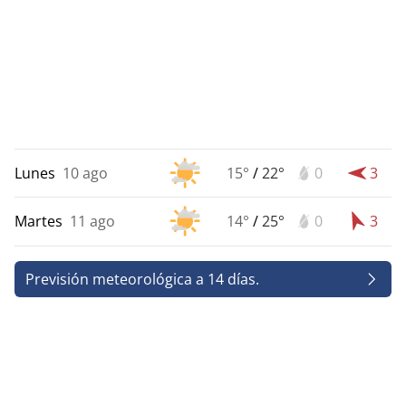
Lunes
10 ago
15°
/
22°
0
3
Martes
11 ago
14°
/
25°
0
3
Previsión meteorológica a 14 días.