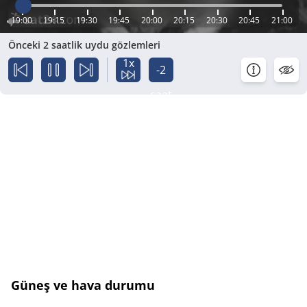
19:00
19:15
19:30
19:45
20:00
20:15
20:30
20:45
21:00
Önceki 2 saatlik uydu gözlemleri
1x
-2
saat
Güneş ve hava durumu