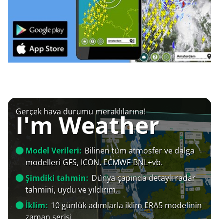
Gerçek hava durumu meraklılarına!
I'm Weather
Model Verileri:
Bilinen tüm atmosfer ve dalga
modelleri GFS, ICON, ECMWF-BNL+vb.
Şimdiki tahmin:
Dünya çapında detaylı radar
tahmini, uydu ve yıldırım.
İklim:
10 günlük adımlarla iklim ERA5 modelinin
zaman serisi.