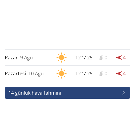
Pazar
9 Ağu
12°
/
25°
0
4
Pazartesi
10 Ağu
12°
/
25°
0
4
14 günlük hava tahmini