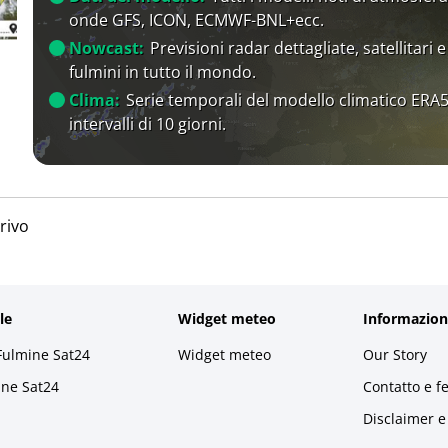
onde GFS, ICON, ECMWF-BNL+ecc.
Nowcast:
Previsioni radar dettagliate, satellitari e
fulmini in tutto il mondo.
Clima:
Serie temporali del modello climatico ERA5
intervalli di 10 giorni.
rivo
le
Widget meteo
Informazion
Fulmine Sat24
Widget meteo
Our Story
ine Sat24
Contatto e f
Disclaimer e