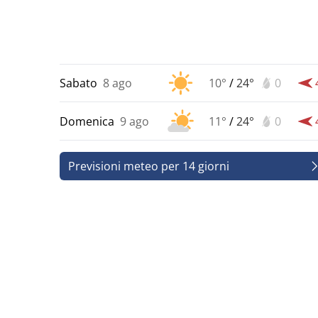
Sabato
8 ago
10°
/
24°
0
Domenica
9 ago
11°
/
24°
0
Previsioni meteo per 14 giorni