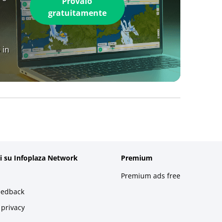
Provalo
gratuitamente
 in
i su Infoplaza Network
Premium
Premium ads free
eedback
 privacy