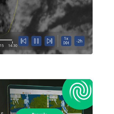
1x
-2h
:15
14:30
 e