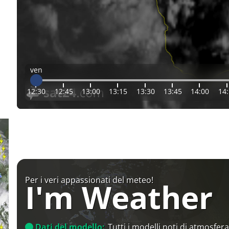
ven
12:30
12:45
13:00
13:15
13:30
13:45
14:00
14
Per i veri appassionati del meteo!
I'm Weather
Dati del modello:
Tutti i modelli noti di atmosfera