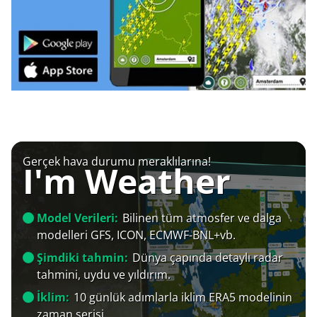
Gerçek hava durumu meraklılarına!
I'm Weather
Model Verileri:
Bilinen tüm atmosfer ve dalga
modelleri GFS, ICON, ECMWF-BNL+vb.
Şimdiki tahmin:
Dünya çapında detaylı radar
tahmini, uydu ve yıldırım.
İklim:
10 günlük adımlarla iklim ERA5 modelinin
zaman serisi.