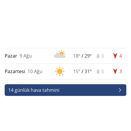
Pazar
9 Ağu
18°
/
29°
0
4
Pazartesi
10 Ağu
15°
/
31°
0
3
14 günlük hava tahmini