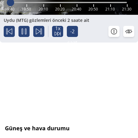
19:40
19:50
20:10
20:20
20:40
20:50
21:10
21:30
Uydu (MTG) gözlemleri önceki 2 saate ait
1x
-2
saat
Güneş ve hava durumu