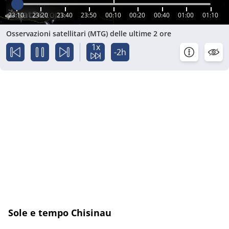
23:10
23:20
23:40
23:50
00:10
00:20
00:40
01:00
01:10
Osservazioni satellitari (MTG) delle ultime 2 ore
1x
-2h
Sole e tempo Chisinau