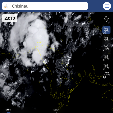
Chisinau
23:10
ven
sab