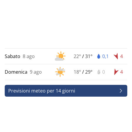
Sabato
8 ago
22°
/
31°
0,1
4
Domenica
9 ago
18°
/
29°
0
4
Previsioni meteo per 14 giorni