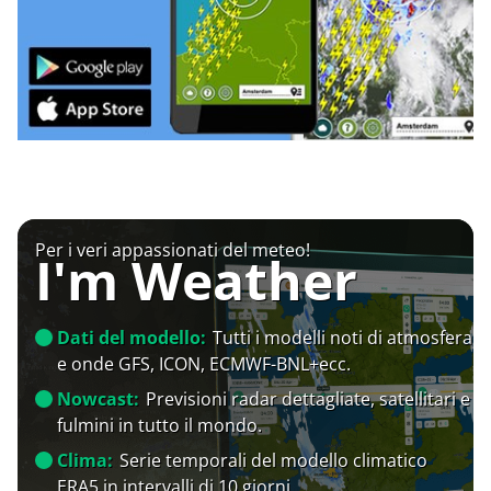
Per i veri appassionati del meteo!
I'm Weather
Dati del modello:
Tutti i modelli noti di atmosfera
e onde GFS, ICON, ECMWF-BNL+ecc.
Nowcast:
Previsioni radar dettagliate, satellitari e
fulmini in tutto il mondo.
Clima:
Serie temporali del modello climatico
ERA5 in intervalli di 10 giorni.