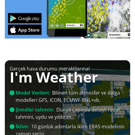
Gerçek hava durumu meraklılarına!
I'm Weather
Model Verileri:
Bilinen tüm atmosfer ve dalga
modelleri GFS, ICON, ECMWF-BNL+vb.
Şimdiki tahmin:
Dünya çapında detaylı radar
tahmini, uydu ve yıldırım.
İklim:
10 günlük adımlarla iklim ERA5 modelinin
zaman serisi.