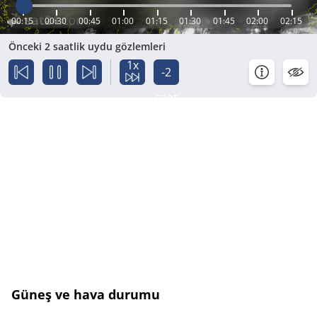
00:15
00:30
00:45
01:00
01:15
01:30
01:45
02:00
02:15
Önceki 2 saatlik uydu gözlemleri
1x
-2
saat
Güneş ve hava durumu