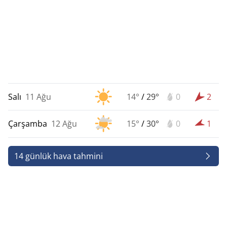
Salı
11 Ağu
14°
/
29°
0
2
Çarşamba
12 Ağu
15°
/
30°
0
1
14 günlük hava tahmini