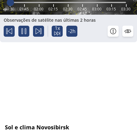
01:30
01:45
02:00
02:15
02:30
02:45
03:00
03:15
03:30
Observações de satélite nas últimas 2 horas
1x
-2h
Sol e clima Novosibirsk