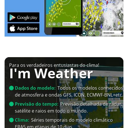
Para os verdadeiros entusiastas do clima!
I'm Weather
Dados do modelo:
Todos os modelos conhecidos
de atmosfera e ondas GFS, ICON, ECMWF-BNL+etc.
Previsão do tempo:
Previsão detalhada de radar,
satélite e raios em todo o mundo.
Clima:
Séries temporais do modelo climático
ERA5 em etapas de 10 dias.