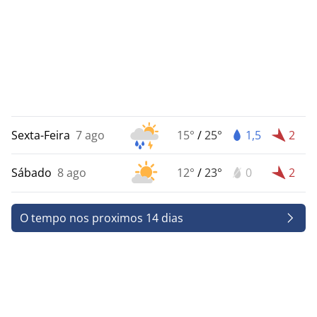
Sexta-Feira
7 ago
15°
/
25°
1,5
2
Sábado
8 ago
12°
/
23°
0
2
O tempo nos proximos 14 dias