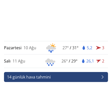
Pazartesi
10 Ağu
27°
/
31°
5,2
3
Salı
11 Ağu
26°
/
29°
26,1
2
14 günlük hava tahmini