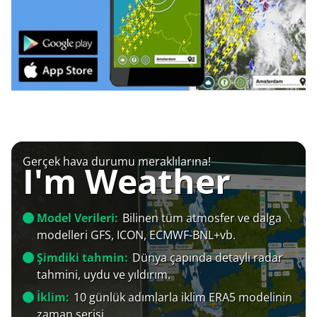
Gerçek hava durumu meraklılarına!
I'm Weather
Model Verileri:
Bilinen tüm atmosfer ve dalga
modelleri GFS, ICON, ECMWF-BNL+vb.
Şimdiki tahmin:
Dünya çapında detaylı radar
tahmini, uydu ve yıldırım.
İklim:
10 günlük adımlarla iklim ERA5 modelinin
zaman serisi.