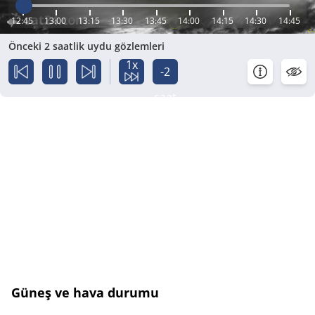
12:45
13:00
13:15
13:30
13:45
14:00
14:15
14:30
14:45
Önceki 2 saatlik uydu gözlemleri
1x
-2
saat
Güneş ve hava durumu