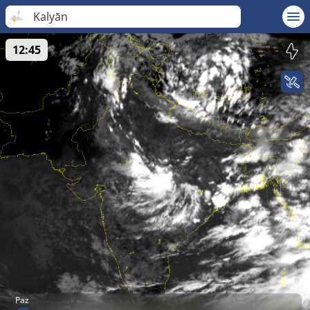
Kalyān
12:45
Paz