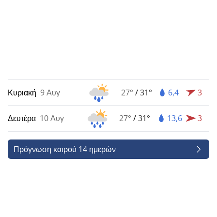
Κυριακή
9 Αυγ
27°
/
31°
6,4
3
Δευτέρα
10 Αυγ
27°
/
31°
13,6
3
Πρόγνωση καιρού 14 ημερών