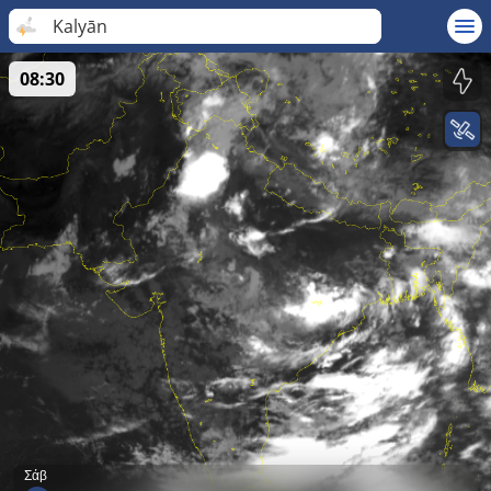
Kalyān
08:30
Σάβ