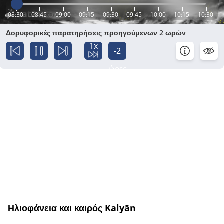
08:30
08:45
09:00
09:15
09:30
09:45
10:00
10:15
10:30
Δορυφορικές παρατηρήσεις προηγούμενων 2 ωρών
1x
-2
ώρες
Ηλιοφάνεια και καιρός Kalyān