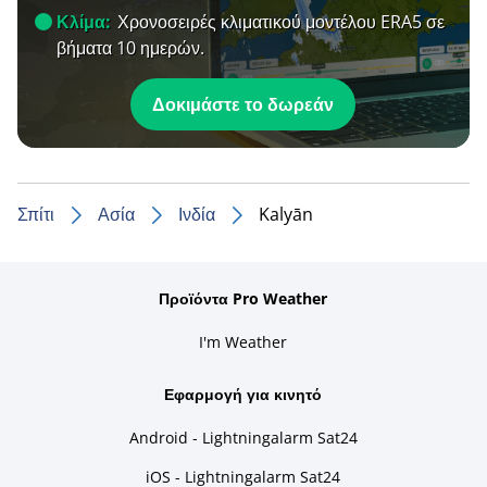
Κλίμα:
Χρονοσειρές κλιματικού μοντέλου ERA5 σε
βήματα 10 ημερών.
Δοκιμάστε το δωρεάν
Σπίτι
Ασία
Ινδία
Kalyān
Προϊόντα Pro Weather
I'm Weather
Εφαρμογή για κινητό
Android - Lightningalarm Sat24
iOS - Lightningalarm Sat24