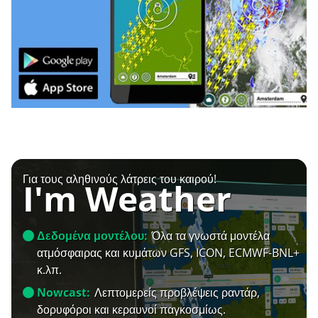
Για τους αληθινούς λάτρεις του καιρού!
I'm Weather
Δεδομένα μοντέλου:
Όλα τα γνωστά μοντέλα
ατμόσφαιρας και κυμάτων GFS, ICON, ECMWF-BNL+
κ.λπ.
Nowcast:
Λεπτομερείς προβλέψεις ραντάρ,
δορυφόροι και κεραυνοί παγκοσμίως.