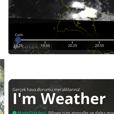
Cum
19:25
19:55
20:25
20:55
Gerçek hava durumu meraklılarına!
I'm Weather
Model Verileri:
Bilinen tüm atmosfer ve dalga mod