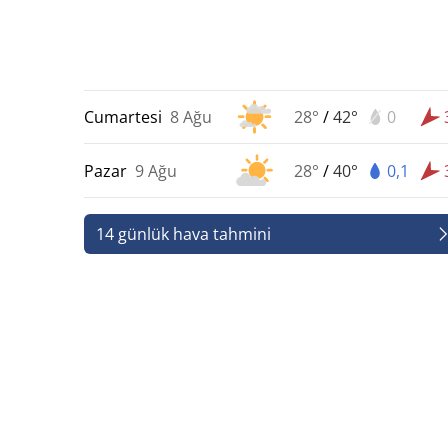
Cumartesi
8 Ağu
28°
/
42°
0
Pazar
9 Ağu
28°
/
40°
0,1
14 günlük hava tahmini