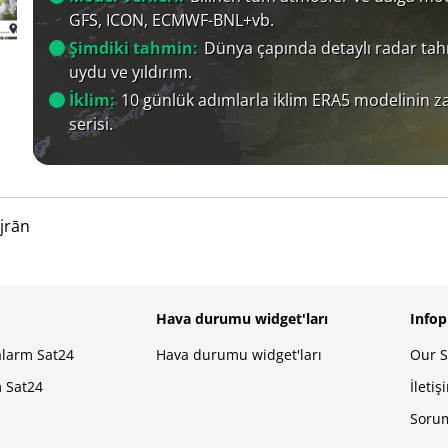
GFS, ICON, ECMWF-BNL+vb.
Şimdiki tahmin:
Dünya çapında detaylı radar tah
uydu ve yıldırım.
İklim:
10 günlük adımlarla iklim ERA5 modelinin 
serisi.
jrān
Hava durumu widget'ları
Info
alarm Sat24
Hava durumu widget'ları
Our S
m Sat24
İletiş
Sorum