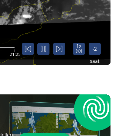
1x
-2
21:25
saat
elleri