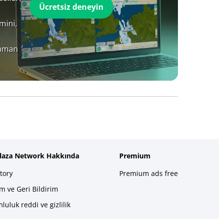
Ücretsiz deneyin
mini,
zaman
plaza Network Hakkında
Premium
tory
Premium ads free
im ve Geri Bildirim
luluk reddi ve gizlilik