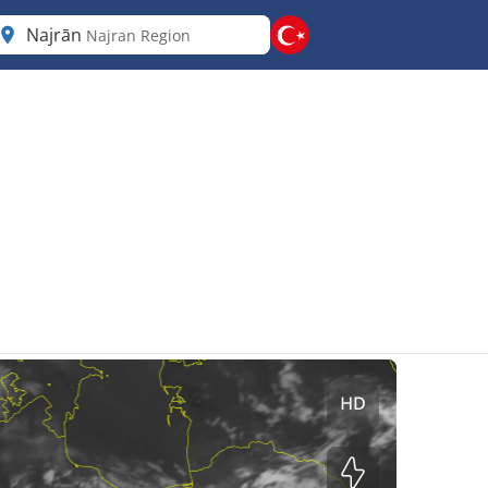
Najrān
Najran Region