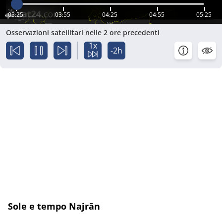
03:25
03:55
04:25
04:55
05:25
Osservazioni satellitari nelle 2 ore precedenti
1x
-2h
Sole e tempo Najrān