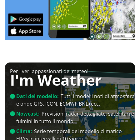
Per i veri appassionati del meteo!
I'm Weather
Dati del modello:
Tutti i modelli noti di atmosfera
e onde GFS, ICON, ECMWF-BNL+ecc.
Nowcast:
Previsioni radar dettagliate, satellitari e
fulmini in tutto il mondo.
Clima:
Serie temporali del modello climatico
ERA5 in intervalli di 10 giorni.