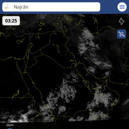
Najrān
03:25
dom