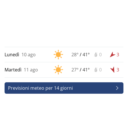
Lunedì
10 ago
28°
/
41°
0
3
Martedì
11 ago
27°
/
41°
0
3
Previsioni meteo per 14 giorni