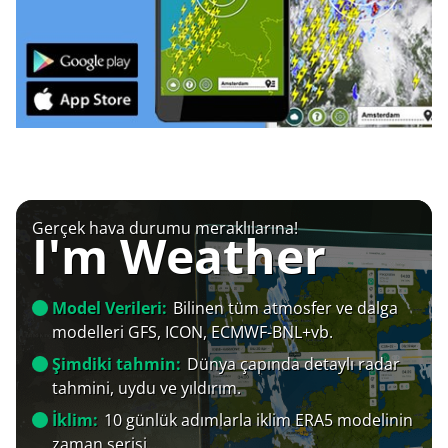
Gerçek hava durumu meraklılarına!
I'm Weather
Model Verileri:
Bilinen tüm atmosfer ve dalga
modelleri GFS, ICON, ECMWF-BNL+vb.
Şimdiki tahmin:
Dünya çapında detaylı radar
tahmini, uydu ve yıldırım.
İklim:
10 günlük adımlarla iklim ERA5 modelinin
zaman serisi.