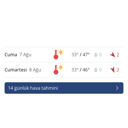
Cuma
7 Ağu
33°
/
47°
0
2
Cumartesi
8 Ağu
33°
/
46°
0
2
14 günlük hava tahmini