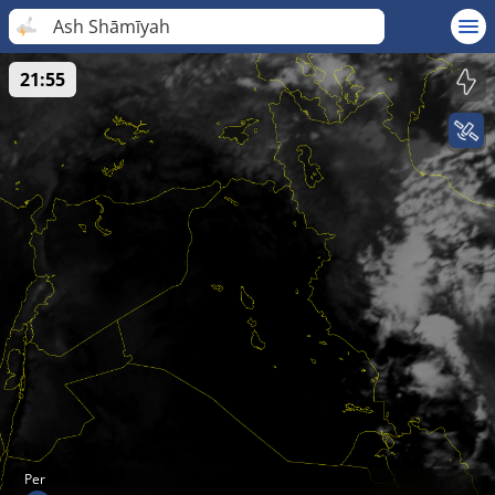
Ash Shāmīyah
21:55
Per