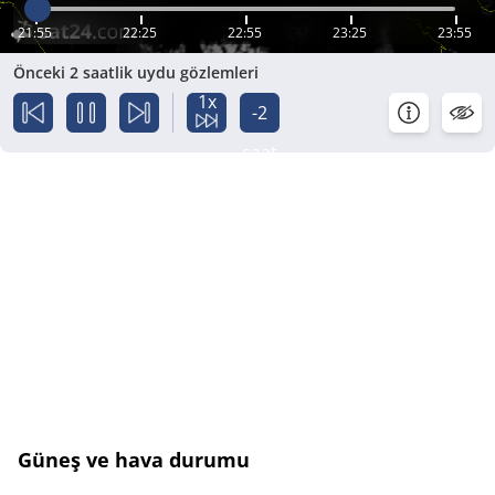
21:55
22:25
22:55
23:25
23:55
Önceki 2 saatlik uydu gözlemleri
1x
-2
saat
Güneş ve hava durumu