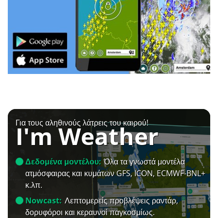
Για τους αληθινούς λάτρεις του καιρού!
I'm Weather
Δεδομένα μοντέλου:
Όλα τα γνωστά μοντέλα
ατμόσφαιρας και κυμάτων GFS, ICON, ECMWF-BNL+
κ.λπ.
Nowcast:
Λεπτομερείς προβλέψεις ραντάρ,
δορυφόροι και κεραυνοί παγκοσμίως.