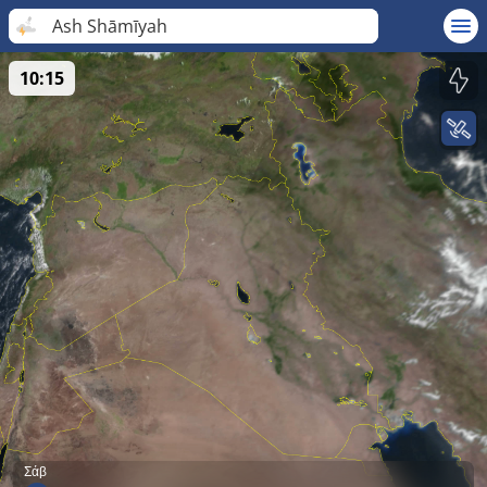
Ash Shāmīyah
10:15
Σάβ