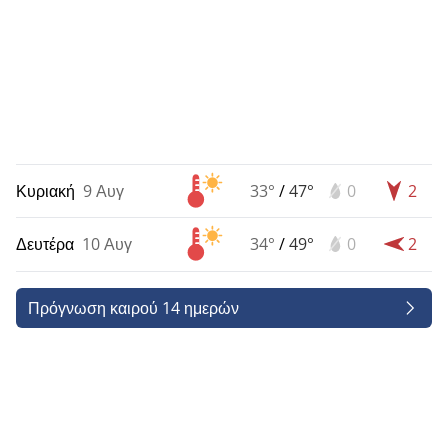
Κυριακή
9 Αυγ
33°
/
47°
0
2
Δευτέρα
10 Αυγ
34°
/
49°
0
2
Πρόγνωση καιρού 14 ημερών