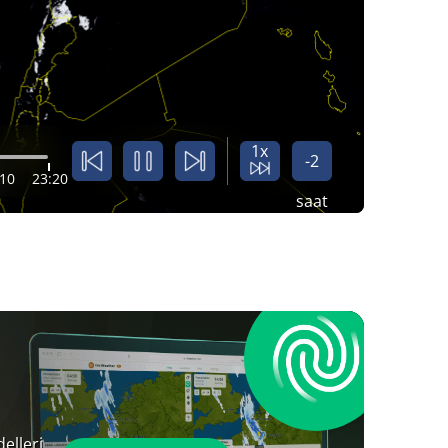
1x
-2
:10
23:20
saat
elleri