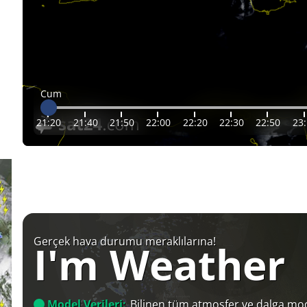
Cum
21:20
21:40
21:50
22:00
22:20
22:30
22:50
23
Gerçek hava durumu meraklılarına!
I'm Weather
Model Verileri:
Bilinen tüm atmosfer ve dalga mod