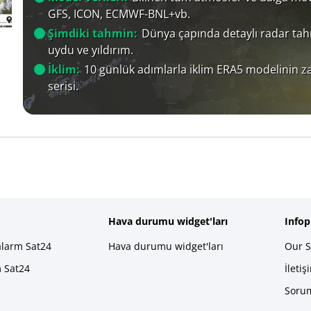
GFS, ICON, ECMWF-BNL+vb.
Şimdiki tahmin:
Dünya çapında detaylı radar tah
uydu ve yıldırım.
İklim:
10 günlük adımlarla iklim ERA5 modelinin 
serisi.
Hava durumu widget'ları
Info
alarm Sat24
Hava durumu widget'ları
Our S
m Sat24
İletiş
Sorum