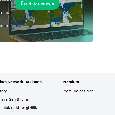
Ücretsiz deneyin
mini,
zaman
plaza Network Hakkında
Premium
tory
Premium ads free
im ve Geri Bildirim
luluk reddi ve gizlilik