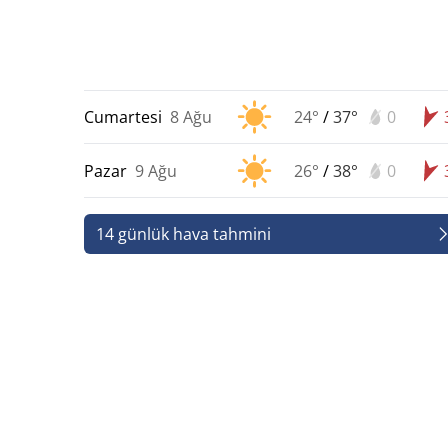
Cumartesi
8 Ağu
24°
/
37°
0
Pazar
9 Ağu
26°
/
38°
0
14 günlük hava tahmini