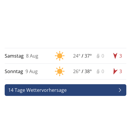
Samstag
8 Aug
24°
/
37°
0
3
Sonntag
9 Aug
26°
/
38°
0
3
14 Tage Wettervorhersage