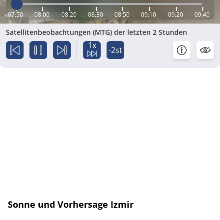
07:50
08:00
08:20
08:30
08:50
09:10
09:20
09:40
Satellitenbeobachtungen (MTG) der letzten 2 Stunden
1x
-2st
Sonne und Vorhersage Izmir