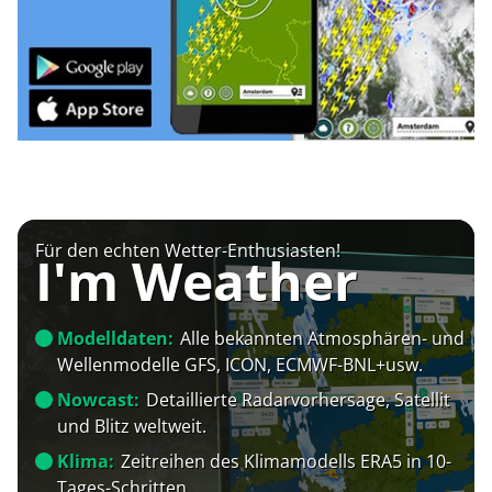
Für den echten Wetter-Enthusiasten!
I'm Weather
Modelldaten:
Alle bekannten Atmosphären- und
Wellenmodelle GFS, ICON, ECMWF-BNL+usw.
Nowcast:
Detaillierte Radarvorhersage, Satellit
und Blitz weltweit.
Klima:
Zeitreihen des Klimamodells ERA5 in 10-
Tages-Schritten.