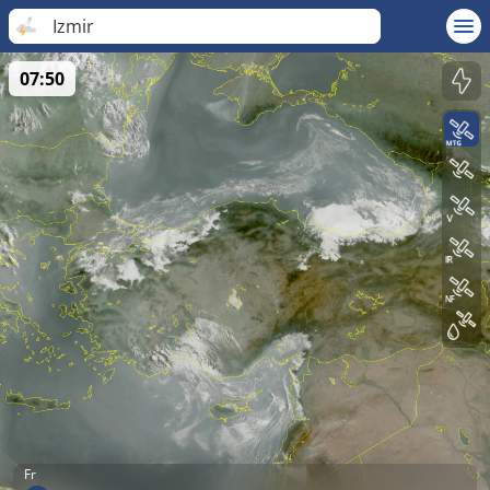
Izmir
07:50
Fr