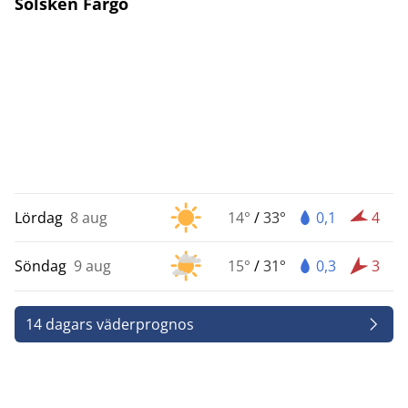
Solsken Fargo
Lördag
8 aug
14°
/
33°
0,1
4
Söndag
9 aug
15°
/
31°
0,3
3
14 dagars väderprognos