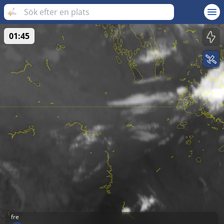
01:45
fre