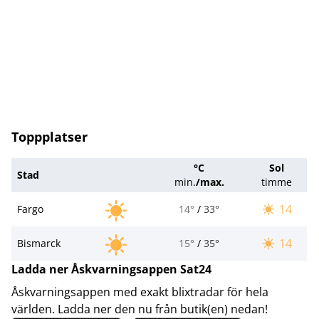
Toppplatser
°C
Sol
Stad
min.
/
max.
timme
14
Fargo
14°
/
33°
14
Bismarck
15°
/
35°
Ladda ner Åskvarningsappen Sat24
Åskvarningsappen med exakt blixtradar för hela
världen. Ladda ner den nu från butik(en) nedan!