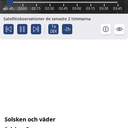
01:45
02:00
02:15
02:30
02:45
03:00
03:15
03:30
03:45
Satellitobservationer de senaste 2 timmarna
1x
-2h
Solsken och väder