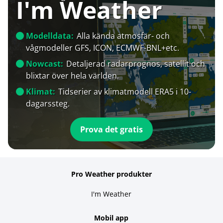
I'm Weather
Modelldata:
Alla kända atmosfär- och
vågmodeller GFS, ICON, ECMWF-BNL+etc.
Nowcast:
Detaljerad radarprognos, satellit och
blixtar över hela världen.
Klimat:
Tidserier av klimatmodell ERA5 i 10-
dagarssteg.
Prova det gratis
Pro Weather produkter
I'm Weather
Mobil app