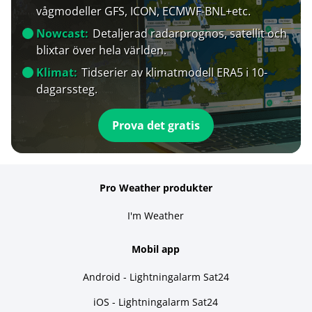
vågmodeller GFS, ICON, ECMWF-BNL+etc.
Nowcast:
Detaljerad radarprognos, satellit och
blixtar över hela världen.
Klimat:
Tidserier av klimatmodell ERA5 i 10-
dagarssteg.
Prova det gratis
Pro Weather produkter
I'm Weather
Mobil app
Android - Lightningalarm Sat24
iOS - Lightningalarm Sat24