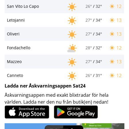
12
San Vito Lo Capo
26°
/
32°
13
Letojanni
27°
/
34°
13
Oliveri
27°
/
34°
12
Fondachello
28°
/
32°
13
Mazzeo
27°
/
34°
12
Canneto
26°
/
31°
Ladda ner Åskvarningsappen Sat24
Åskvarningsappen med exakt blixtradar för hela
världen. Ladda ner den nu från butik(en) nedan!