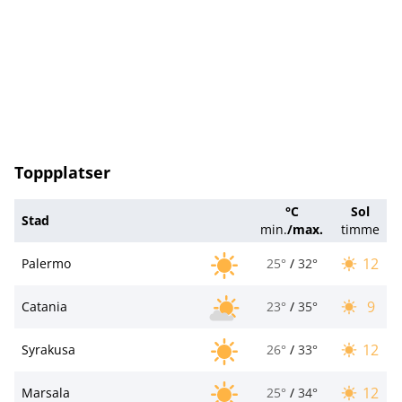
Toppplatser
°C
Sol
Stad
min.
/
max.
timme
12
Palermo
25°
/
32°
9
Catania
23°
/
35°
12
Syrakusa
26°
/
33°
12
Marsala
25°
/
34°