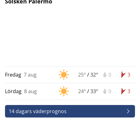
Solsken Palermo
Fredag
7 aug
25°
/
32°
0
3
Lördag
8 aug
24°
/
33°
0
3
14 dagars väderprognos