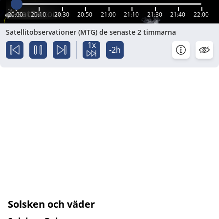
20:00
20:10
20:30
20:50
21:00
21:10
21:30
21:40
22:00
Satellitobservationer (MTG) de senaste 2 timmarna
1x
-2h
Solsken och väder