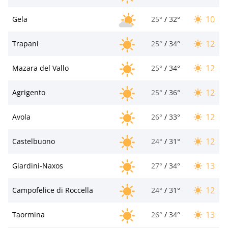
10
Gela
25°
/
32°
12
Trapani
25°
/
34°
12
Mazara del Vallo
25°
/
34°
12
Agrigento
25°
/
36°
12
Avola
26°
/
33°
12
Castelbuono
24°
/
31°
13
Giardini-Naxos
27°
/
34°
12
Campofelice di Roccella
24°
/
31°
13
Taormina
26°
/
34°