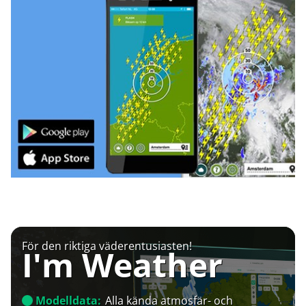
För den riktiga väderentusiasten!
I'm Weather
Modelldata:
Alla kända atmosfär- och