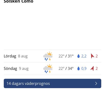
Solsken Como
Lördag
8 aug
22°
/
31°
2,2
2
Söndag
9 aug
22°
/
34°
0,9
2
14 dagars väderprognos