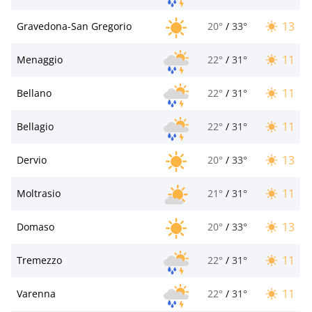
13
Gravedona-San Gregorio
20°
/
33°
11
Menaggio
22°
/
31°
11
Bellano
22°
/
31°
11
Bellagio
22°
/
31°
13
Dervio
20°
/
33°
11
Moltrasio
21°
/
31°
13
Domaso
20°
/
33°
11
Tremezzo
22°
/
31°
11
Varenna
22°
/
31°