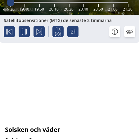
19:20
19:40
19:50
20:10
20:20
20:40
20:50
21:00
21:20
Satellitobservationer (MTG) de senaste 2 timmarna
1x
-2h
Solsken och väder