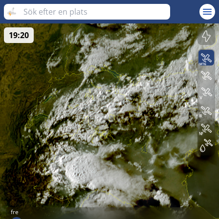
19:20
fre