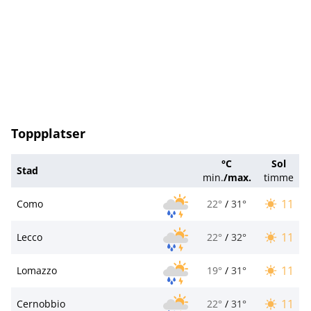
Toppplatser
°C
Sol
Stad
min.
/
max.
timme
11
Como
22°
/
31°
11
Lecco
22°
/
32°
11
Lomazzo
19°
/
31°
11
Cernobbio
22°
/
31°