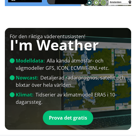
För den riktiga väderentusiasten!
I'm Weather
Modelldata:
Alla kända atmosfär- och
vågmodeller GFS, ICON, ECMWF-BNL+etc.
Nowcast:
Detaljerad radarprognos, satellit och
blixtar över hela världen.
Klimat:
Tidserier av klimatmodell ERA5 i 10-
dagarssteg.
Prova det gratis