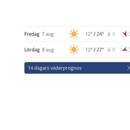
Fredag
7 aug
12°
/
24°
0
Lördag
8 aug
12°
/
27°
0
14 dagars väderprognos