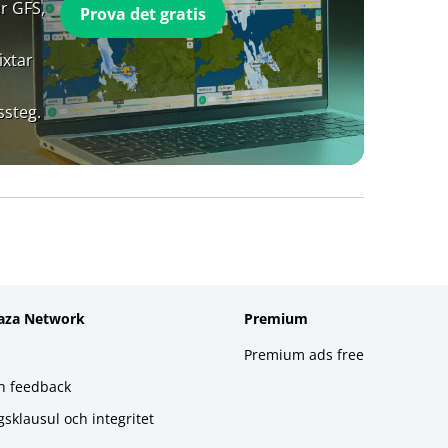
r GFS,
Prova det gratis
ixtar
ssteg.
aza Network
Premium
Premium ads free
h feedback
gsklausul och integritet