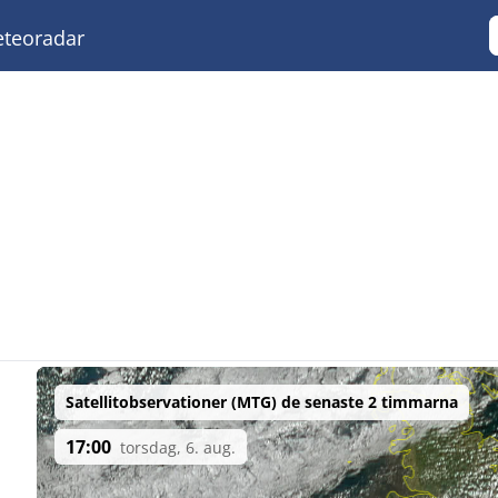
teoradar
Satellitobservationer (MTG) de senaste 2 timmarna
17:00
torsdag, 6. aug.