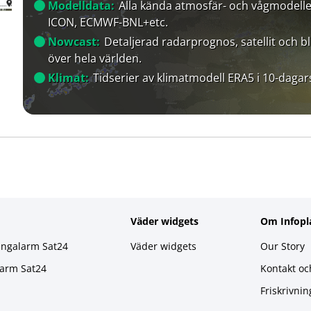
Modelldata:
Alla kända atmosfär- och vågmodelle
ICON, ECMWF-BNL+etc.
Nowcast:
Detaljerad radarprognos, satellit och bl
över hela världen.
Klimat:
Tidserier av klimatmodell ERA5 i 10-dagar
Väder widgets
Om Infopl
ingalarm Sat24
Väder widgets
Our Story
larm Sat24
Kontakt oc
Friskrivnin