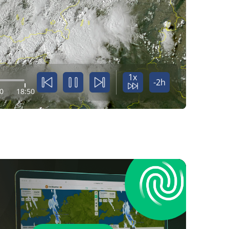
1x
-2h
0
18:50