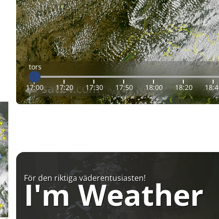
tors
17:00
17:20
17:30
17:50
18:00
18:20
18:4
För den riktiga väderentusiasten!
I'm Weather