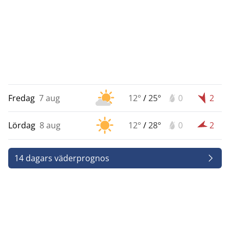
Fredag
7 aug
12°
/
25°
0
2
Lördag
8 aug
12°
/
28°
0
2
14 dagars väderprognos