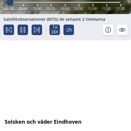
09:30
09:40
10:00
10:10
10:30
10:50
11:00
11:20
11:30
Satellitobservationer (MTG) de senaste 2 timmarna
1x
-2h
Solsken och väder Eindhoven