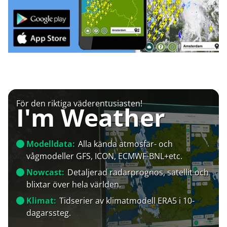
För den riktiga väderentusiasten!
I'm Weather
Modelldata:
Alla kända atmosfär- och
vågmodeller GFS, ICON, ECMWF-BNL+etc.
Nowcast:
Detaljerad radarprognos, satellit och
blixtar över hela världen.
Klimat:
Tidserier av klimatmodell ERA5 i 10-
dagarssteg.