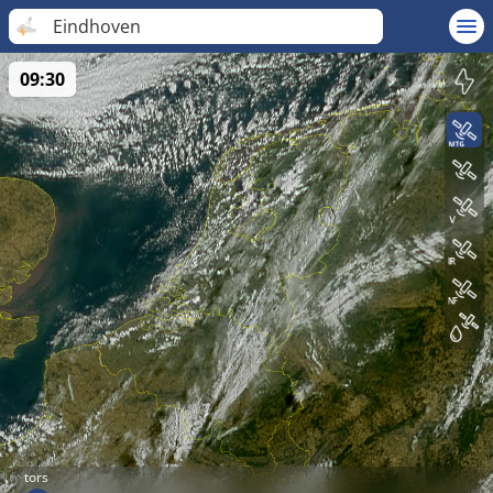
Eindhoven
09:30
tors