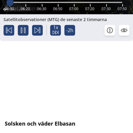
06:00
06:20
06:30
06:50
07:00
07:20
07:30
07:50
Satellitobservationer (MTG) de senaste 2 timmarna
1x
-2h
Solsken och väder Elbasan