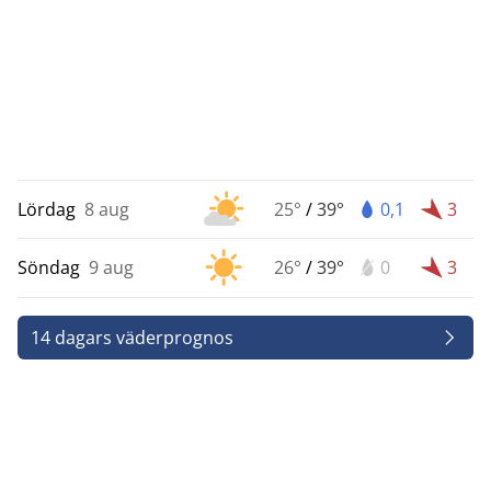
Lördag
8 aug
25°
/
39°
0,1
3
Söndag
9 aug
26°
/
39°
0
3
14 dagars väderprognos