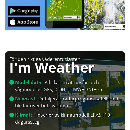
För den riktiga väderentusiasten!
I'm Weather
Modelldata:
Alla kända atmosfär- och
vågmodeller GFS, ICON, ECMWF-BNL+etc.
Nowcast:
Detaljerad radarprognos, satellit och
blixtar över hela världen.
Klimat:
Tidserier av klimatmodell ERA5 i 10-
dagarssteg.