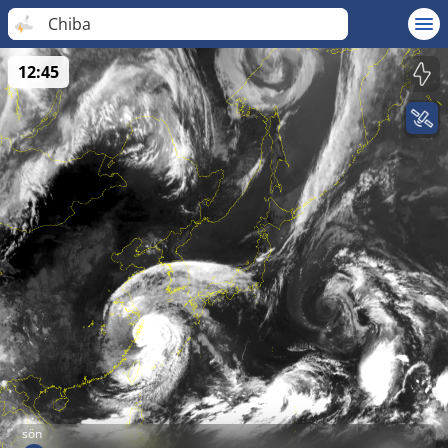
Chiba
12:45
sön