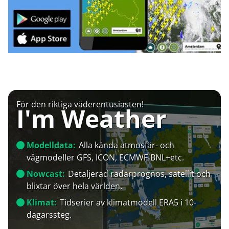
För den riktiga väderentusiasten!
I'm Weather
Modelldata:
Alla kända atmosfär- och
vågmodeller GFS, ICON, ECMWF-BNL+etc.
Nowcast:
Detaljerad radarprognos, satellit och
blixtar över hela världen.
Klimat:
Tidserier av klimatmodell ERA5 i 10-
dagarssteg.