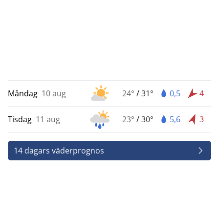
Måndag
10 aug
24°
/
31°
0,5
4
Tisdag
11 aug
23°
/
30°
5,6
3
14 dagars väderprognos