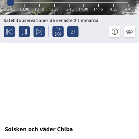
12:45
13:00
13:15
13:30
13:45
14:00
14:15
14:30
14:45
Satellitobservationer de senaste 2 timmarna
1x
-2h
Solsken och väder Chiba