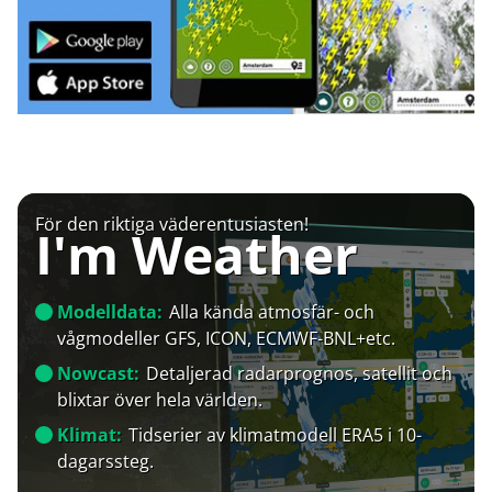
För den riktiga väderentusiasten!
I'm Weather
Modelldata:
Alla kända atmosfär- och
vågmodeller GFS, ICON, ECMWF-BNL+etc.
Nowcast:
Detaljerad radarprognos, satellit och
blixtar över hela världen.
Klimat:
Tidserier av klimatmodell ERA5 i 10-
dagarssteg.