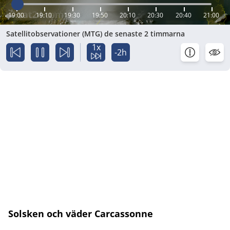
19:00
19:10
19:30
19:50
20:10
20:30
20:40
21:00
Satellitobservationer (MTG) de senaste 2 timmarna
1x
-2h
Solsken och väder Carcassonne