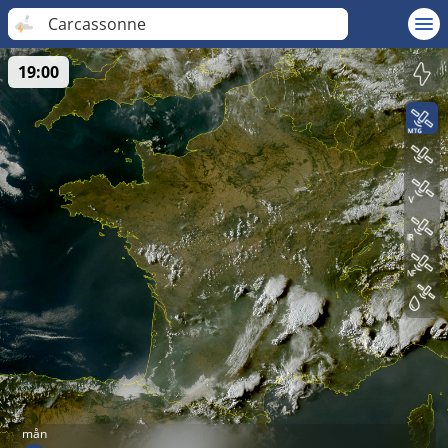
Carcassonne
19:00
mån