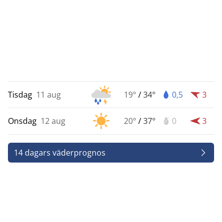
Tisdag
11 aug
19°
/
34°
0,5
3
Onsdag
12 aug
20°
/
37°
0
3
14 dagars väderprognos