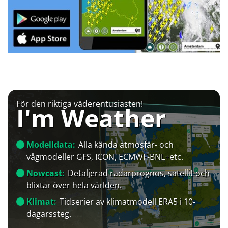
För den riktiga väderentusiasten!
I'm Weather
Modelldata:
Alla kända atmosfär- och
vågmodeller GFS, ICON, ECMWF-BNL+etc.
Nowcast:
Detaljerad radarprognos, satellit och
blixtar över hela världen.
Klimat:
Tidserier av klimatmodell ERA5 i 10-
dagarssteg.