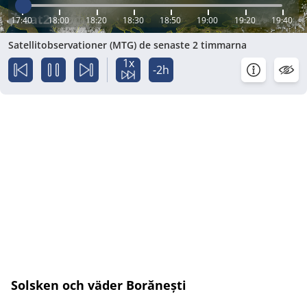
17:40
18:00
18:20
18:30
18:50
19:00
19:20
19:40
Satellitobservationer (MTG) de senaste 2 timmarna
1x
-2h
Solsken och väder Borănești