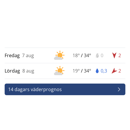
Fredag
7 aug
18°
/
34°
0
2
Lördag
8 aug
19°
/
34°
0,3
2
14 dagars väderprognos