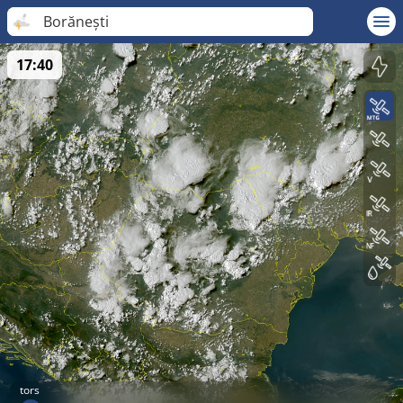
Borănești
17:40
tors