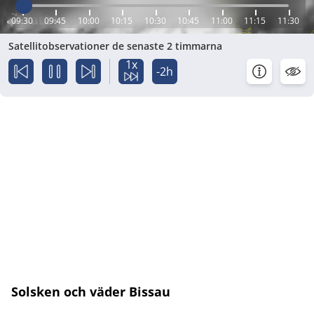
09:30
09:45
10:00
10:15
10:30
10:45
11:00
11:15
11:30
Satellitobservationer de senaste 2 timmarna
1x
-2h
Solsken och väder Bissau