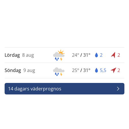
Lördag
8 aug
24°
/
31°
2
2
Söndag
9 aug
25°
/
31°
5,5
2
14 dagars väderprognos