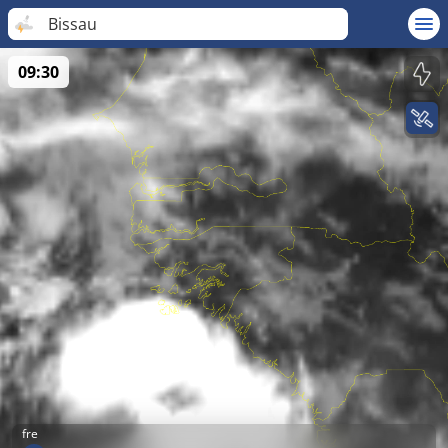
Bissau
09:30
fre