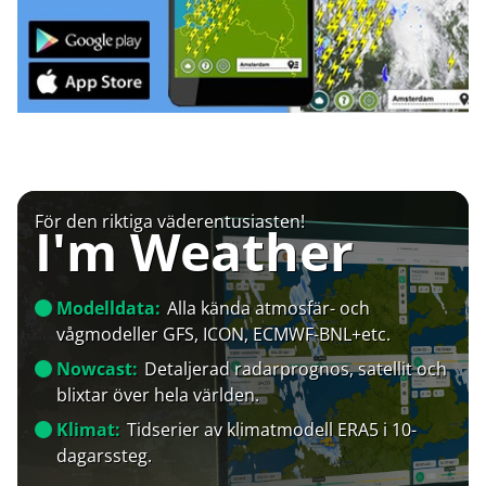
För den riktiga väderentusiasten!
I'm Weather
Modelldata:
Alla kända atmosfär- och
vågmodeller GFS, ICON, ECMWF-BNL+etc.
Nowcast:
Detaljerad radarprognos, satellit och
blixtar över hela världen.
Klimat:
Tidserier av klimatmodell ERA5 i 10-
dagarssteg.