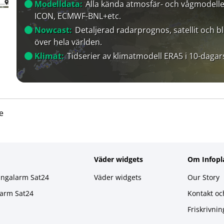
Modelldata:
Alla kända atmosfär- och vågmodelle
ICON, ECMWF-BNL+etc.
Nowcast:
Detaljerad radarprognos, satellit och bl
över hela världen.
Klimat:
Tidserier av klimatmodell ERA5 i 10-dagar
e
Väder widgets
Om Infopl
ingalarm Sat24
Väder widgets
Our Story
larm Sat24
Kontakt oc
Friskrivnin