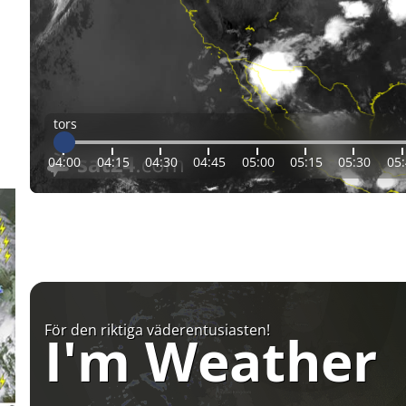
tors
04:00
04:15
04:30
04:45
05:00
05:15
05:30
05
För den riktiga väderentusiasten!
I'm Weather