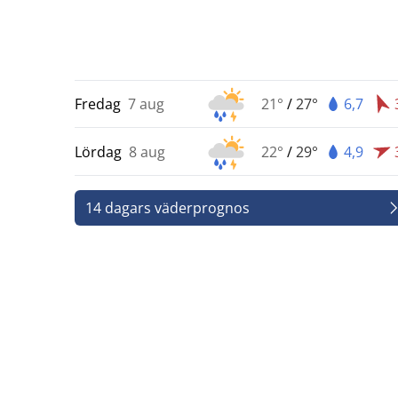
Fredag
7 aug
21°
/
27°
6,7
Lördag
8 aug
22°
/
29°
4,9
14 dagars väderprognos