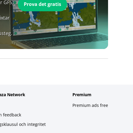
r GFS,
Prova det gratis
ixtar
ssteg.
aza Network
Premium
Premium ads free
h feedback
gsklausul och integritet