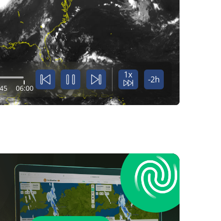
1x
-2h
:45
06:00