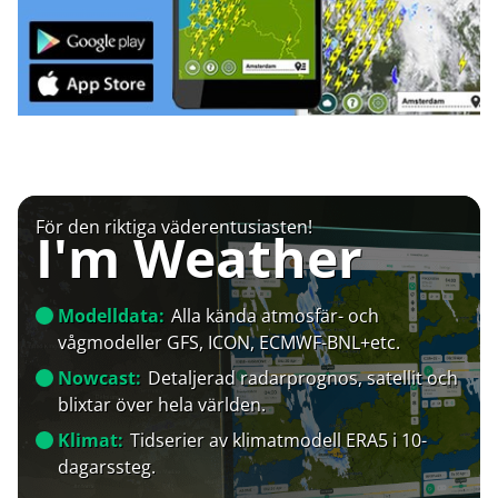
För den riktiga väderentusiasten!
I'm Weather
Modelldata:
Alla kända atmosfär- och
vågmodeller GFS, ICON, ECMWF-BNL+etc.
Nowcast:
Detaljerad radarprognos, satellit och
blixtar över hela världen.
Klimat:
Tidserier av klimatmodell ERA5 i 10-
dagarssteg.