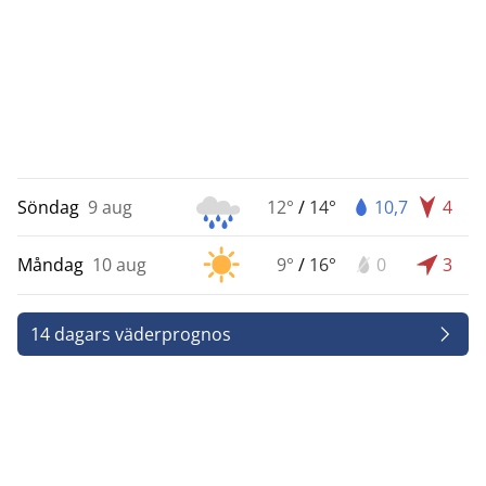
Söndag
9 aug
12°
/
14°
10,7
4
Måndag
10 aug
9°
/
16°
0
3
14 dagars väderprognos