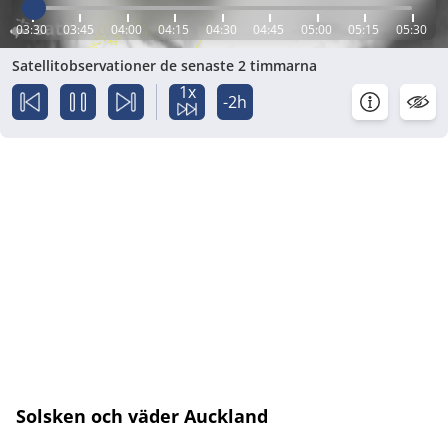
03:30
03:45
04:00
04:15
04:30
04:45
05:00
05:15
05:30
Satellitobservationer de senaste 2 timmarna
1x
-2h
Solsken och väder Auckland