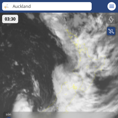
Auckland
03:30
sön